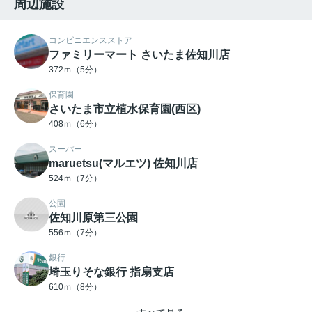
周辺施設
コンビニエンスストア
ファミリーマート さいたま佐知川店
372ｍ（5分）
保育園
さいたま市立植水保育園(西区)
408ｍ（6分）
スーパー
maruetsu(マルエツ) 佐知川店
524ｍ（7分）
公園
佐知川原第三公園
556ｍ（7分）
銀行
埼玉りそな銀行 指扇支店
610ｍ（8分）