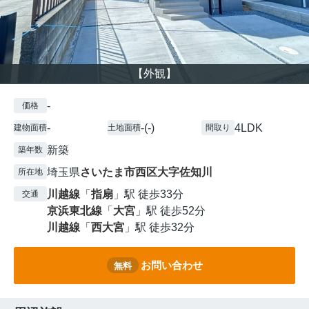
【外観】
-
価格
-
-(-)
4LDK
建物面積
土地面積
間取り
新築
築年数
埼玉県
さいたま市西区
大字佐知川
所在地
川越線
「
指扇
」駅 徒歩33分
交通
京浜東北線
「
大宮
」駅 徒歩52分
川越線
「
西大宮
」駅 徒歩32分
お問い合わせ
無料