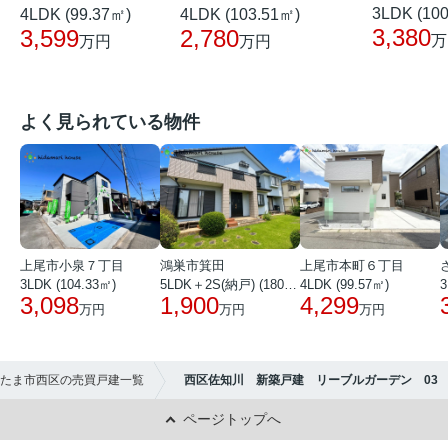
3LDK (10
4LDK (99.37㎡)
4LDK (103.51㎡)
3,380
3,599
2,780
万
万円
万円
よく見られている物件
上尾市小泉７丁目
鴻巣市箕田
上尾市本町６丁目
3LDK (104.33㎡)
5LDK＋2S(納戸) (180.51㎡)
4LDK (99.57㎡)
3
3,098
1,900
4,299
万円
万円
万円
たま市西区の売買戸建一覧
西区佐知川 新築戸建 リーブルガーデン 03
ページトップへ