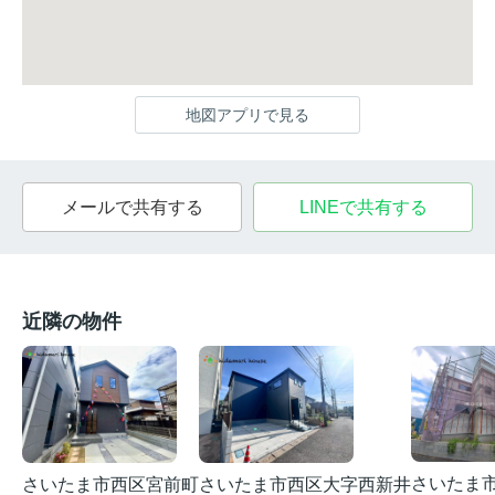
地図アプリで見る
メールで共有する
LINEで共有する
近隣の物件
さいたま
さいたま市西区宮前町
さいたま市西区大字西新井