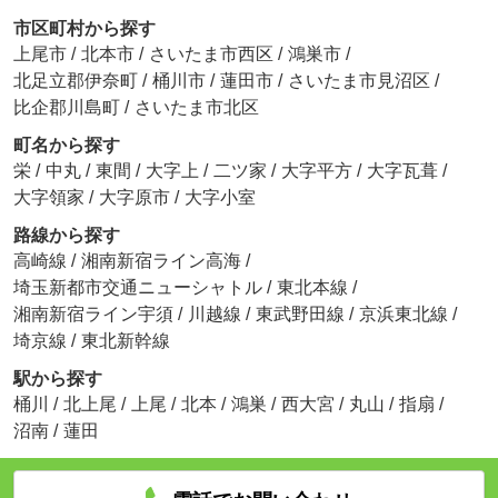
市区町村から探す
上尾市
/
北本市
/
さいたま市西区
/
鴻巣市
/
北足立郡伊奈町
/
桶川市
/
蓮田市
/
さいたま市見沼区
/
比企郡川島町
/
さいたま市北区
町名から探す
栄
/
中丸
/
東間
/
大字上
/
二ツ家
/
大字平方
/
大字瓦葺
/
大字領家
/
大字原市
/
大字小室
路線から探す
高崎線
/
湘南新宿ライン高海
/
埼玉新都市交通ニューシャトル
/
東北本線
/
湘南新宿ライン宇須
/
川越線
/
東武野田線
/
京浜東北線
/
埼京線
/
東北新幹線
駅から探す
桶川
/
北上尾
/
上尾
/
北本
/
鴻巣
/
西大宮
/
丸山
/
指扇
/
沼南
/
蓮田