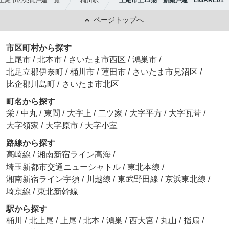
ページトップへ
市区町村から探す
上尾市
/
北本市
/
さいたま市西区
/
鴻巣市
/
北足立郡伊奈町
/
桶川市
/
蓮田市
/
さいたま市見沼区
/
比企郡川島町
/
さいたま市北区
町名から探す
栄
/
中丸
/
東間
/
大字上
/
二ツ家
/
大字平方
/
大字瓦葺
/
大字領家
/
大字原市
/
大字小室
路線から探す
高崎線
/
湘南新宿ライン高海
/
埼玉新都市交通ニューシャトル
/
東北本線
/
湘南新宿ライン宇須
/
川越線
/
東武野田線
/
京浜東北線
/
埼京線
/
東北新幹線
駅から探す
桶川
/
北上尾
/
上尾
/
北本
/
鴻巣
/
西大宮
/
丸山
/
指扇
/