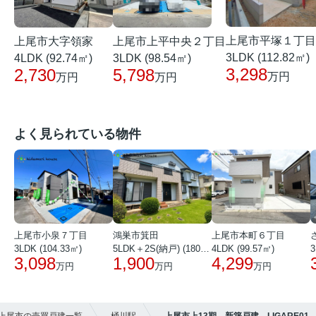
上尾市平塚１丁目
上尾市大字領家
上尾市上平中央２丁目
3LDK (112.82㎡)
4LDK (92.74㎡)
3LDK (98.54㎡)
3,298
2,730
5,798
万円
万円
万円
よく見られている物件
上尾市小泉７丁目
鴻巣市箕田
上尾市本町６丁目
3LDK (104.33㎡)
5LDK＋2S(納戸) (180.51㎡)
4LDK (99.57㎡)
3
3,098
1,900
4,299
万円
万円
万円
上尾市の売買戸建一覧
桶川駅
上尾市上13期 新築戸建 LIGARE01