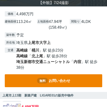
【外観】7/24撮影
4,498万円
価格
113.24㎡
47.94坪
4LDK
建物面積
土地面積
間取り
(158.49㎡)
予定
築年数
埼玉県
上尾市
大字上
所在地
高崎線
「
桶川
」駅 徒歩23分
交通
高崎線
「
北上尾
」駅 徒歩28分
埼玉新都市交通ニューシャトル
「
内宿
」駅 徒歩
38分
お問い合わせ
無料
上尾市上13期 新築戸建 LIGARE01の販売中物件
4,498万円