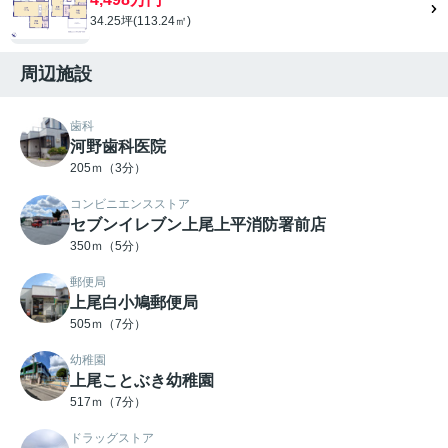
34.25坪(113.24㎡)
周辺施設
歯科
河野歯科医院
205ｍ（3分）
コンビニエンスストア
セブンイレブン上尾上平消防署前店
350ｍ（5分）
郵便局
上尾白小鳩郵便局
505ｍ（7分）
幼稚園
上尾ことぶき幼稚園
517ｍ（7分）
ドラッグストア