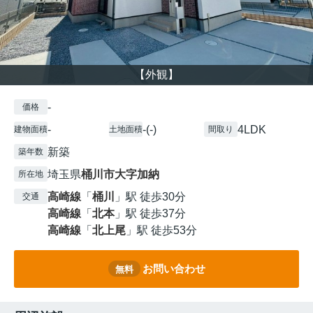
【外観】
-
価格
-
-(-)
4LDK
建物面積
土地面積
間取り
新築
築年数
埼玉県
桶川市
大字加納
所在地
高崎線
「
桶川
」駅 徒歩30分
交通
高崎線
「
北本
」駅 徒歩37分
高崎線
「
北上尾
」駅 徒歩53分
お問い合わせ
無料