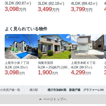
3LDK (90.87㎡)
3LDK (82.18㎡)
4LDK (89.42㎡)
3,098
3,499
3,799
万円
万円
万円
よく見られている物件
上尾市小泉７丁目
鴻巣市箕田
上尾市本町６丁目
3LDK (104.33㎡)
5LDK＋2S(納戸) (180.51㎡)
4LDK (99.57㎡)
3
3,098
1,900
4,299
万円
万円
万円
市の売買戸建一覧
桶川駅
桶川市加納6期 新築戸建 グラファーレ04
ページトップへ