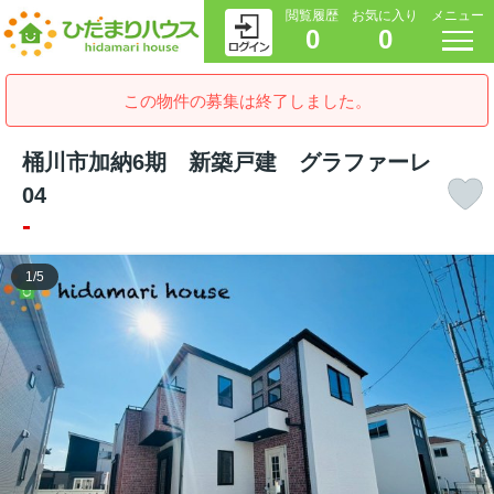
閲覧履歴
お気に入り
メニュー
0
0
この物件の募集は終了しました。
桶川市加納6期 新築戸建 グラファーレ
04
-
1
/
5