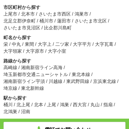
市区町村から探す
上尾市
/
北本市
/
さいたま市西区
/
鴻巣市
/
北足立郡伊奈町
/
桶川市
/
蓮田市
/
さいたま市北区
/
さいたま市見沼区
/
比企郡川島町
町名から探す
栄
/
中丸
/
東間
/
大字上
/
二ツ家
/
大字平方
/
大字瓦葺
/
大字領家
/
大字原市
/
大字小室
路線から探す
高崎線
/
湘南新宿ライン高海
/
埼玉新都市交通ニューシャトル
/
東北本線
/
湘南新宿ライン宇須
/
川越線
/
東武野田線
/
京浜東北線
/
埼京線
/
東北新幹線
駅から探す
桶川
/
北上尾
/
北本
/
上尾
/
鴻巣
/
西大宮
/
丸山
/
指扇
/
北鴻巣
/
沼南