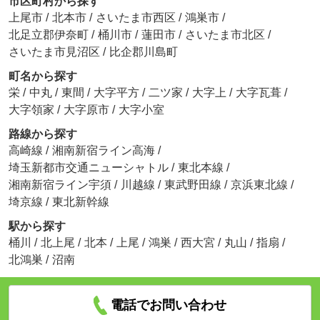
市区町村から探す
上尾市
/
北本市
/
さいたま市西区
/
鴻巣市
/
北足立郡伊奈町
/
桶川市
/
蓮田市
/
さいたま市北区
/
さいたま市見沼区
/
比企郡川島町
町名から探す
栄
/
中丸
/
東間
/
大字平方
/
二ツ家
/
大字上
/
大字瓦葺
/
大字領家
/
大字原市
/
大字小室
路線から探す
高崎線
/
湘南新宿ライン高海
/
埼玉新都市交通ニューシャトル
/
東北本線
/
湘南新宿ライン宇須
/
川越線
/
東武野田線
/
京浜東北線
/
埼京線
/
東北新幹線
駅から探す
桶川
/
北上尾
/
北本
/
上尾
/
鴻巣
/
西大宮
/
丸山
/
指扇
/
北鴻巣
/
沼南
電話でお問い合わせ