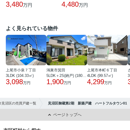
3,480
4,480
万円
万円
よく見られている物件
上尾市小泉７丁目
鴻巣市箕田
上尾市本町６丁目
3LDK (104.33㎡)
5LDK＋2S(納戸) (180.51㎡)
4LDK (99.57㎡)
3
3,098
1,900
4,299
万円
万円
万円
市見沼区の売買戸建一覧
見沼区御蔵第2期 新築戸建 ハートフルタウン01
ページトップへ