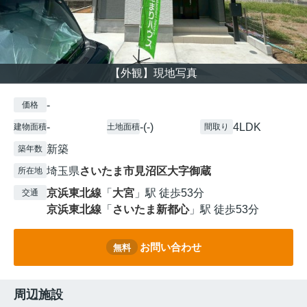
【外観】現地写真
-
価格
-
-(-)
4LDK
建物面積
土地面積
間取り
新築
築年数
埼玉県
さいたま市見沼区
大字御蔵
所在地
京浜東北線
「
大宮
」駅 徒歩53分
交通
京浜東北線
「
さいたま新都心
」駅 徒歩53分
お問い合わせ
無料
周辺施設