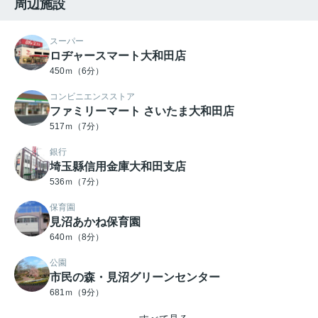
周辺施設
スーパー
ロヂャースマート大和田店
450ｍ（6分）
コンビニエンスストア
ファミリーマート さいたま大和田店
517ｍ（7分）
銀行
埼玉縣信用金庫大和田支店
536ｍ（7分）
保育園
見沼あかね保育園
640ｍ（8分）
公園
市民の森・見沼グリーンセンター
681ｍ（9分）