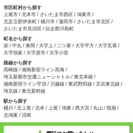
市区町村から探す
上尾市
/
北本市
/
さいたま市西区
/
鴻巣市
/
北足立郡伊奈町
/
桶川市
/
蓮田市
/
さいたま市北区
/
さいたま市見沼区
/
比企郡川島町
町名から探す
栄
/
中丸
/
東間
/
大字上
/
二ツ家
/
大字平方
/
大字瓦葺
/
大字領家
/
大字原市
/
大字小室
路線から探す
高崎線
/
湘南新宿ライン高海
/
埼玉新都市交通ニューシャトル
/
東北本線
/
湘南新宿ライン宇須
/
川越線
/
東武野田線
/
京浜東北線
/
埼京線
/
東北新幹線
駅から探す
桶川
/
北上尾
/
北本
/
上尾
/
鴻巣
/
西大宮
/
丸山
/
指扇
/
北鴻巣
/
沼南