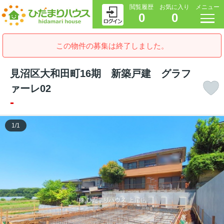
閲覧履歴
お気に入り
メニュー
0
0
この物件の募集は終了しました。
見沼区大和田町16期 新築戸建 グラフ
ァーレ02
-
1
/
1