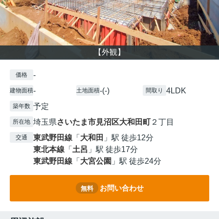
【外観】
-
価格
-
-(-)
4LDK
建物面積
土地面積
間取り
予定
築年数
埼玉県
さいたま市見沼区
大和田町
２丁目
所在地
東武野田線
「
大和田
」駅 徒歩12分
交通
東北本線
「
土呂
」駅 徒歩17分
東武野田線
「
大宮公園
」駅 徒歩24分
お問い合わせ
無料