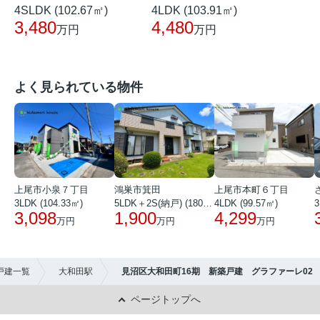
4SLDK (102.67㎡)
4LDK (103.91㎡)
3,480
4,480
万円
万円
よく見られている物件
上尾市小泉７丁目
鴻巣市箕田
上尾市本町６丁目
3LDK (104.33㎡)
5LDK＋2S(納戸) (180.51㎡)
4LDK (99.57㎡)
3
3,098
1,900
4,299
万円
万円
万円
戸建一覧
大和田駅
見沼区大和田町16期 新築戸建 グラファーレ02
ページトップへ