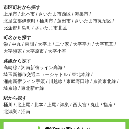
市区町村から探す
上尾市
/
北本市
/
さいたま市西区
/
鴻巣市
/
北足立郡伊奈町
/
桶川市
/
蓮田市
/
さいたま市見沼区
/
比企郡川島町
/
さいたま市北区
町名から探す
栄
/
中丸
/
東間
/
大字上
/
二ツ家
/
大字平方
/
大字瓦葺
/
大字領家
/
大字原市
/
大字小室
路線から探す
高崎線
/
湘南新宿ライン高海
/
埼玉新都市交通ニューシャトル
/
東北本線
/
湘南新宿ライン宇須
/
川越線
/
東武野田線
/
京浜東北線
/
埼京線
/
東北新幹線
駅から探す
桶川
/
北上尾
/
北本
/
上尾
/
鴻巣
/
西大宮
/
丸山
/
指扇
/
北鴻巣
/
沼南