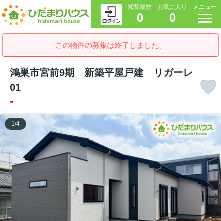
閲覧履歴
お気に入り
メニュー
0
0
この物件の募集は終了しました。
鴻巣市宮前9期 新築平屋戸建 リガーレ
01
-
1
/
4