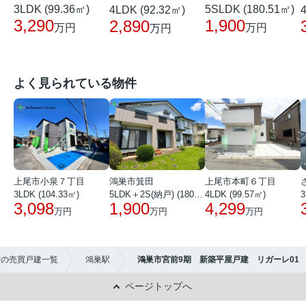
3LDK (99.36㎡)
5SLDK (180.51㎡)
4LDK (92.32㎡)
3,290
1,900
2,890
万円
万円
万円
よく見られている物件
上尾市小泉７丁目
鴻巣市箕田
上尾市本町６丁目
3LDK (104.33㎡)
5LDK＋2S(納戸) (180.51㎡)
4LDK (99.57㎡)
3
3,098
1,900
4,299
万円
万円
万円
市の売買戸建一覧
鴻巣駅
鴻巣市宮前9期 新築平屋戸建 リガーレ01
ページトップへ