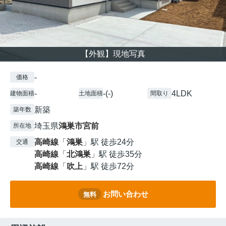
【外観】現地写真
-
価格
-
-(-)
4LDK
建物面積
土地面積
間取り
新築
築年数
埼玉県
鴻巣市
宮前
所在地
高崎線
「
鴻巣
」駅 徒歩24分
交通
高崎線
「
北鴻巣
」駅 徒歩35分
高崎線
「
吹上
」駅 徒歩72分
お問い合わせ
無料