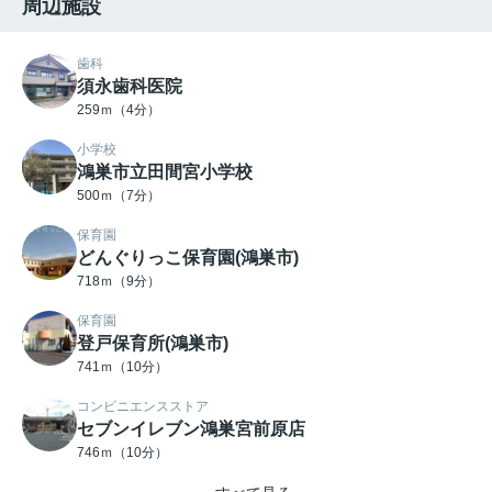
周辺施設
歯科
須永歯科医院
259ｍ（4分）
小学校
鴻巣市立田間宮小学校
500ｍ（7分）
保育園
どんぐりっこ保育園(鴻巣市)
718ｍ（9分）
保育園
登戸保育所(鴻巣市)
741ｍ（10分）
コンビニエンスストア
セブンイレブン鴻巣宮前原店
746ｍ（10分）