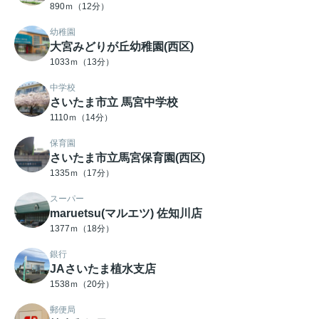
890ｍ（12分）
幼稚園
大宮みどりが丘幼稚園(西区)
1033ｍ（13分）
中学校
さいたま市立 馬宮中学校
1110ｍ（14分）
保育園
さいたま市立馬宮保育園(西区)
1335ｍ（17分）
スーパー
maruetsu(マルエツ) 佐知川店
1377ｍ（18分）
銀行
JAさいたま植水支店
1538ｍ（20分）
郵便局