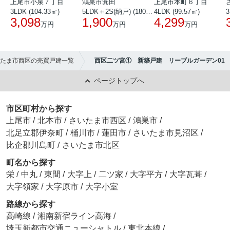
上尾市小泉７丁目
鴻巣市箕田
上尾市本町６丁目
3LDK (104.33㎡)
5LDK＋2S(納戸) (180.51㎡)
4LDK (99.57㎡)
3
3,098
1,900
4,299
万円
万円
万円
たま市西区の売買戸建一覧
西区二ツ宮① 新築戸建 リーブルガーデン01
ページトップへ
市区町村から探す
上尾市
/
北本市
/
さいたま市西区
/
鴻巣市
/
北足立郡伊奈町
/
桶川市
/
蓮田市
/
さいたま市見沼区
/
比企郡川島町
/
さいたま市北区
町名から探す
栄
/
中丸
/
東間
/
大字上
/
二ツ家
/
大字平方
/
大字瓦葺
/
大字領家
/
大字原市
/
大字小室
路線から探す
高崎線
/
湘南新宿ライン高海
/
埼玉新都市交通ニューシャトル
/
東北本線
/