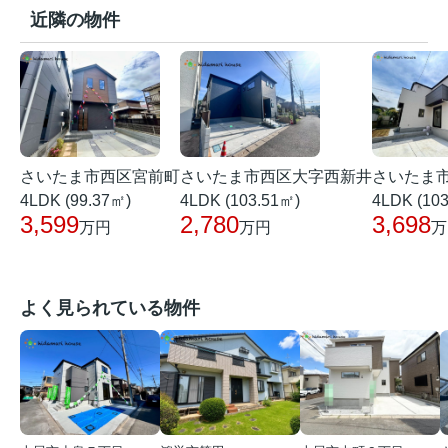
近隣の物件
さいたま市西区宮前町
さいたま市西区大字西新井
さいたま
4LDK (99.37㎡)
4LDK (103.51㎡)
4LDK (10
3,599
2,780
3,698
万円
万円
万
よく見られている物件