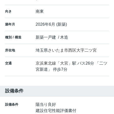
南東
向き
2026年6月 (新築)
築年月
新築一戸建 / 木造
種別 / 構造
埼玉県
さいたま市西区
大字二ツ宮
所在地
京浜東北線
「
大宮
」駅 バス26分 「二ツ
交通
宮新道」 停歩7分
設備条件
陽当り良好
設備条件
建設住宅性能評価書付