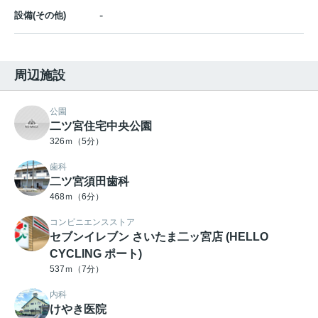
-
設備(その他)
周辺施設
公園
二ツ宮住宅中央公園
326ｍ（5分）
歯科
二ツ宮須田歯科
468ｍ（6分）
コンビニエンスストア
セブンイレブン さいたま二ッ宮店 (HELLO
CYCLING ポート)
537ｍ（7分）
内科
けやき医院