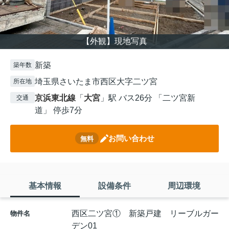
【外観】現地写真
新築
築年数
埼玉県さいたま市西区大字二ツ宮
所在地
京浜東北線
「
大宮
」駅 バス26分 「二ツ宮新
交通
道」 停歩7分
お問い合わせ
無料
基本情報
設備条件
周辺環境
西区二ツ宮① 新築戸建 リーブルガー
物件名
デン01