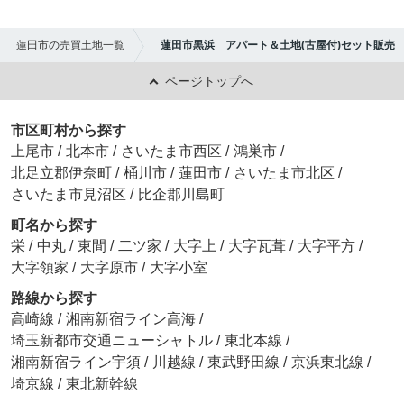
蓮田市の売買土地一覧
蓮田市黒浜 アパート＆土地(古屋付)セット販売
ページトップへ
市区町村から探す
上尾市
/
北本市
/
さいたま市西区
/
鴻巣市
/
北足立郡伊奈町
/
桶川市
/
蓮田市
/
さいたま市北区
/
さいたま市見沼区
/
比企郡川島町
町名から探す
栄
/
中丸
/
東間
/
二ツ家
/
大字上
/
大字瓦葺
/
大字平方
/
大字領家
/
大字原市
/
大字小室
路線から探す
高崎線
/
湘南新宿ライン高海
/
埼玉新都市交通ニューシャトル
/
東北本線
/
湘南新宿ライン宇須
/
川越線
/
東武野田線
/
京浜東北線
/
埼京線
/
東北新幹線