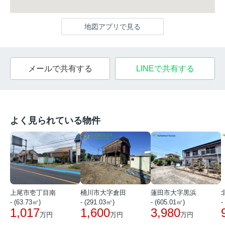
地図アプリで見る
メールで共有する
LINEで共有する
よく見られている物件
上尾市壱丁目南
桶川市大字倉田
蓮田市大字黒浜
- (63.73㎡)
- (291.03㎡)
- (605.01㎡)
-
1,017
1,600
3,980
万円
万円
万円