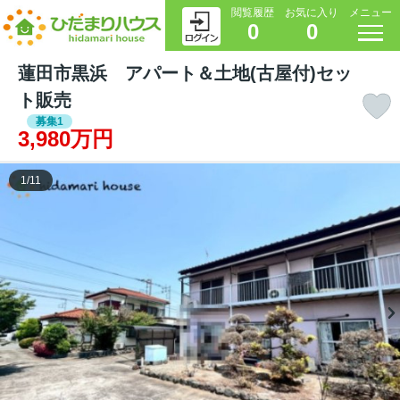
閲覧履歴
お気に入り
メニュー
0
0
蓮田市黒浜 アパート＆土地(古屋付)セッ
ト販売
募集1
3,980万円
1
/
11