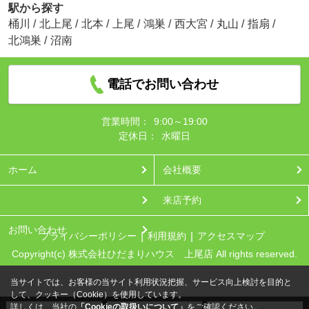
駅から探す
桶川
/
北上尾
/
北本
/
上尾
/
鴻巣
/
西大宮
/
丸山
/
指扇
/
北鴻巣
/
沼南
電話でお問い合わせ
営業時間：
9:00～19:00
定休日：
水曜日
ホーム
会社概要
来店予約
お問い合わせ
プライバシーポリシー
利用規約
アクセスマップ
Copyright(c) 株式会社ひだまりハウス 上尾店 All rights reserved.
当サイトでは、お客様の当サイト利用状況把握、サービス向上検討を目的と
して、クッキー（Cookie）を使用しています。
詳しくは、当社の
「Cookieの取扱いについて」
をご確認ください。