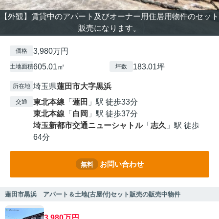
【外観】賃貸中のアパート及びオーナー用住居用物件のセット
販売になります。
3,980万円
価格
605.01㎡
183.01坪
土地面積
坪数
埼玉県
蓮田市
大字黒浜
所在地
東北本線
「
蓮田
」駅 徒歩33分
交通
東北本線
「
白岡
」駅 徒歩37分
埼玉新都市交通ニューシャトル
「
志久
」駅 徒歩
64分
お問い合わせ
無料
蓮田市黒浜 アパート＆土地(古屋付)セット販売の販売中物件
3,980万円