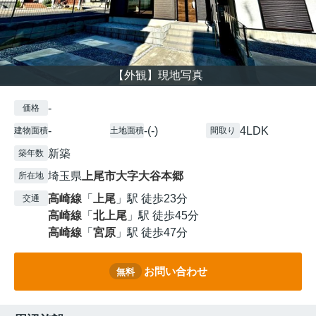
【外観】現地写真
-
価格
-
-(-)
4LDK
建物面積
土地面積
間取り
新築
築年数
埼玉県
上尾市
大字大谷本郷
所在地
高崎線
「
上尾
」駅 徒歩23分
交通
高崎線
「
北上尾
」駅 徒歩45分
高崎線
「
宮原
」駅 徒歩47分
お問い合わせ
無料