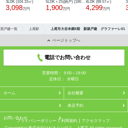
3LDK (104.33㎡)
5LDK＋2S(納戸) (180.51㎡)
4LDK (99.57㎡)
3
3,098
1,900
4,299
万円
万円
万円
売買戸建一覧
上尾駅
上尾市大谷本郷8期 新築戸建 グラファーレ01
ページトップへ
電話でお問い合わせ
営業時間：
9:00～19:00
定休日：
水曜日
ホーム
会社概要
来店予約
お問い合わせ
プライバシーポリシー
利用規約
アクセスマップ
Copyright(c) 株式会社ひだまりハウス 上尾店 All rights reserved.