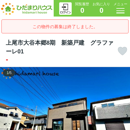
閲覧履歴
お気に入り
メニュー
0
0
この物件の募集は終了しました。
上尾市大谷本郷8期 新築戸建 グラファ
ーレ01
-
1
/
5