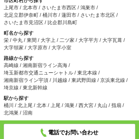
市区町村から探す
上尾市
/
北本市
/
さいたま市西区
/
鴻巣市
/
北足立郡伊奈町
/
桶川市
/
蓮田市
/
さいたま市北区
/
さいたま市見沼区
/
比企郡川島町
町名から探す
栄
/
中丸
/
東間
/
大字上
/
二ツ家
/
大字平方
/
大字瓦葺
/
大字領家
/
大字原市
/
大字小室
路線から探す
高崎線
/
湘南新宿ライン高海
/
埼玉新都市交通ニューシャトル
/
東北本線
/
湘南新宿ライン宇須
/
川越線
/
東武野田線
/
京浜東北線
/
埼京線
/
東北新幹線
駅から探す
桶川
/
北上尾
/
北本
/
上尾
/
鴻巣
/
西大宮
/
丸山
/
指扇
/
北鴻巣
/
沼南
電話でお問い合わせ