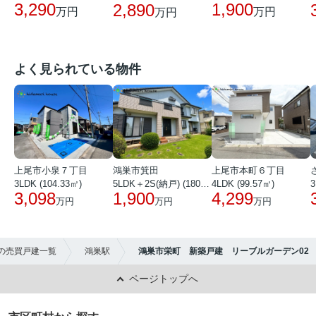
3,290
1,900
2,890
万円
万円
万円
よく見られている物件
上尾市小泉７丁目
鴻巣市箕田
上尾市本町６丁目
3LDK (104.33㎡)
5LDK＋2S(納戸) (180.51㎡)
4LDK (99.57㎡)
3
3,098
1,900
4,299
万円
万円
万円
の売買戸建一覧
鴻巣駅
鴻巣市栄町 新築戸建 リーブルガーデン02
ページトップへ