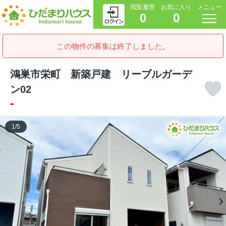
閲覧履歴
お気に入り
メニュー
0
0
この物件の募集は終了しました。
鴻巣市栄町 新築戸建 リーブルガーデ
ン02
-
1
/
5