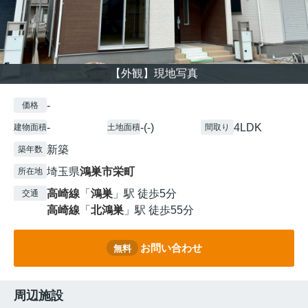
【外観】現地写真
-
価格
-
-(-)
4LDK
建物面積
土地面積
間取り
新築
築年数
埼玉県
鴻巣市
栄町
所在地
高崎線
「
鴻巣
」駅 徒歩5分
交通
高崎線
「
北鴻巣
」駅 徒歩55分
お問い合わせ
無料
周辺施設