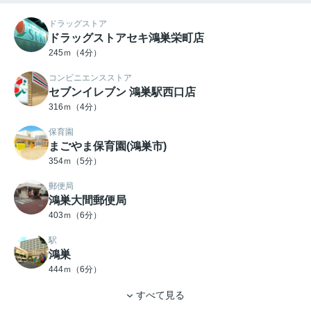
ドラッグストア
ドラッグストアセキ鴻巣栄町店
245ｍ（4分）
コンビニエンスストア
セブンイレブン 鴻巣駅西口店
316ｍ（4分）
保育園
まごやま保育園(鴻巣市)
354ｍ（5分）
郵便局
鴻巣大間郵便局
403ｍ（6分）
駅
鴻巣
444ｍ（6分）
すべて見る