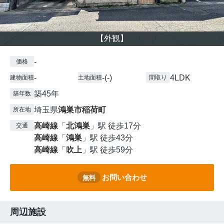
【外観】
-
価格
-
-(-)
4LDK
建物面積
土地面積
間取り
築45年
築年数
埼玉県
鴻巣市
稲荷町
所在地
高崎線
「
北鴻巣
」駅 徒歩17分
交通
高崎線
「
鴻巣
」駅 徒歩43分
高崎線
「
吹上
」駅 徒歩59分
お問い合わせ
無料
周辺施設