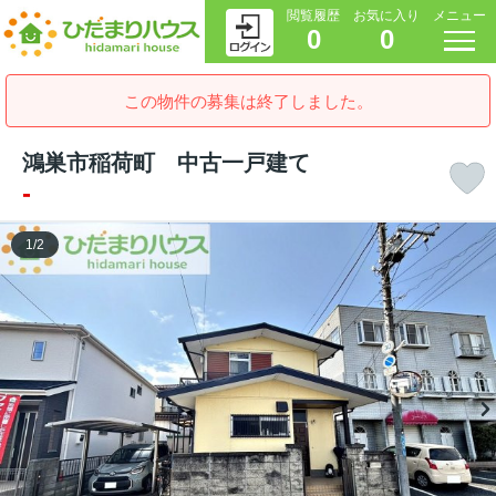
閲覧履歴
お気に入り
メニュー
0
0
この物件の募集は終了しました。
鴻巣市稲荷町 中古一戸建て
-
1
/
2