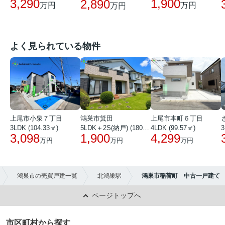
3,290
1,900
2,890
万円
万円
万円
よく見られている物件
上尾市小泉７丁目
鴻巣市箕田
上尾市本町６丁目
3LDK (104.33㎡)
5LDK＋2S(納戸) (180.51㎡)
4LDK (99.57㎡)
3
3,098
1,900
4,299
万円
万円
万円
鴻巣市の売買戸建一覧
北鴻巣駅
鴻巣市稲荷町 中古一戸建て
ページトップへ
市区町村から探す