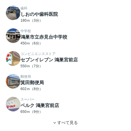
歯科
しおのや歯科医院
180ｍ（3分）
中学校
鴻巣市立赤見台中学校
450ｍ（6分）
コンビニエンスストア
セブンイレブン 鴻巣宮前店
550ｍ（7分）
郵便局
箕田郵便局
602ｍ（8分）
スーパー
ベルク 鴻巣宮前店
650ｍ（9分）
すべて見る