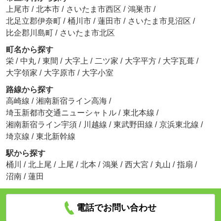
上尾市
/
北本市
/
さいたま市西区
/
鴻巣市
/
北足立郡伊奈町
/
桶川市
/
蓮田市
/
さいたま市見沼区
/
比企郡川島町
/
さいたま市北区
町名から探す
栄
/
中丸
/
東間
/
大字上
/
二ツ家
/
大字平方
/
大字瓦葺
/
大字領家
/
大字原市
/
大字小室
路線から探す
高崎線
/
湘南新宿ライン高海
/
埼玉新都市交通ニューシャトル
/
東北本線
/
湘南新宿ライン宇須
/
川越線
/
東武野田線
/
京浜東北線
/
埼京線
/
東北新幹線
駅から探す
桶川
/
北上尾
/
上尾
/
北本
/
鴻巣
/
西大宮
/
丸山
/
指扇
/
沼南
/
蓮田
電話でお問い合わせ