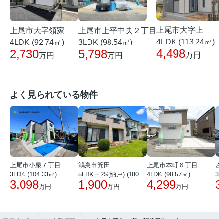
上尾市大字上
上尾市大字領家
上尾市上平中央２丁目
4LDK (113.24㎡)
4LDK (92.74㎡)
3LDK (98.54㎡)
4,498
2,730
5,798
万円
万円
万円
よく見られている物件
上尾市小泉７丁目
鴻巣市箕田
上尾市本町６丁目
3LDK (104.33㎡)
5LDK＋2S(納戸) (180.51㎡)
4LDK (99.57㎡)
3
3,098
1,900
4,299
万円
万円
万円