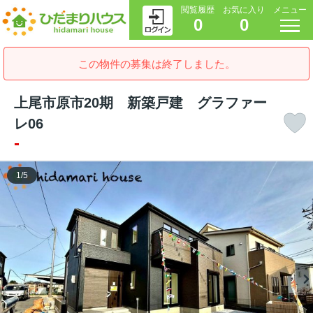
閲覧履歴
お気に入り
メニュー
0
0
この物件の募集は終了しました。
上尾市原市20期 新築戸建 グラファー
レ06
-
1
/
5