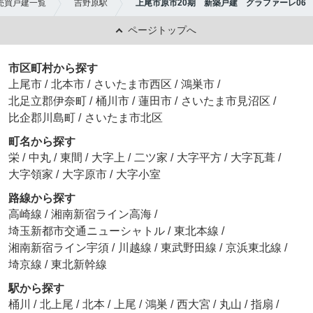
売買戸建一覧
吉野原駅
上尾市原市20期 新築戸建 グラファーレ06
ページトップへ
市区町村から探す
上尾市
/
北本市
/
さいたま市西区
/
鴻巣市
/
北足立郡伊奈町
/
桶川市
/
蓮田市
/
さいたま市見沼区
/
比企郡川島町
/
さいたま市北区
町名から探す
栄
/
中丸
/
東間
/
大字上
/
二ツ家
/
大字平方
/
大字瓦葺
/
大字領家
/
大字原市
/
大字小室
路線から探す
高崎線
/
湘南新宿ライン高海
/
埼玉新都市交通ニューシャトル
/
東北本線
/
湘南新宿ライン宇須
/
川越線
/
東武野田線
/
京浜東北線
/
埼京線
/
東北新幹線
駅から探す
桶川
/
北上尾
/
北本
/
上尾
/
鴻巣
/
西大宮
/
丸山
/
指扇
/