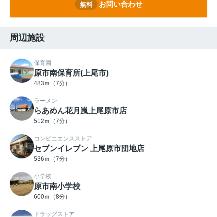
お問い合わせ
無料
周辺施設
保育園
原市南保育所(上尾市)
483ｍ（7分）
ラーメン
らあめん花月嵐上尾原市店
512ｍ（7分）
コンビニエンスストア
セブンイレブン 上尾原市団地店
536ｍ（7分）
小学校
原市南小学校
600ｍ（8分）
ドラッグストア