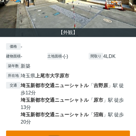
【外観】
-
価格
-
-(-)
4LDK
建物面積
土地面積
間取り
新築
築年数
埼玉県
上尾市
大字原市
所在地
埼玉新都市交通ニューシャトル
「
吉野原
」駅 徒
交通
歩12分
埼玉新都市交通ニューシャトル
「
原市
」駅 徒歩
13分
埼玉新都市交通ニューシャトル
「
沼南
」駅 徒歩
20分