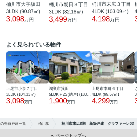
桶川市大字坂田
桶川市末広３丁目
桶川市朝日３丁目
3LDK (90.87㎡)
4LDK (103.09㎡)
3LDK (82.18㎡)
3,098
4,198
3,499
万円
万円
万円
よく見られている物件
上尾市小泉７丁目
鴻巣市箕田
上尾市本町６丁目
3LDK (104.33㎡)
5LDK＋2S(納戸) (180.51㎡)
4LDK (99.57㎡)
3
3,098
1,900
4,299
万円
万円
万円
市の売買戸建一覧
桶川駅
桶川市末広8期 新築戸建 グラファーレ03
ページトップへ