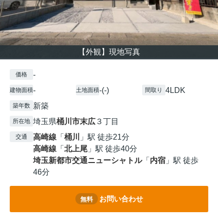
【外観】現地写真
-
価格
-
-(-)
4LDK
建物面積
土地面積
間取り
新築
築年数
埼玉県
桶川市
末広
３丁目
所在地
高崎線
「
桶川
」駅 徒歩21分
交通
高崎線
「
北上尾
」駅 徒歩40分
埼玉新都市交通ニューシャトル
「
内宿
」駅 徒歩
46分
お問い合わせ
無料