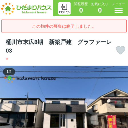
閲覧履歴
お気に入り
メニュー
0
0
この物件の募集は終了しました。
桶川市末広8期 新築戸建 グラファーレ
03
-
1
/
5