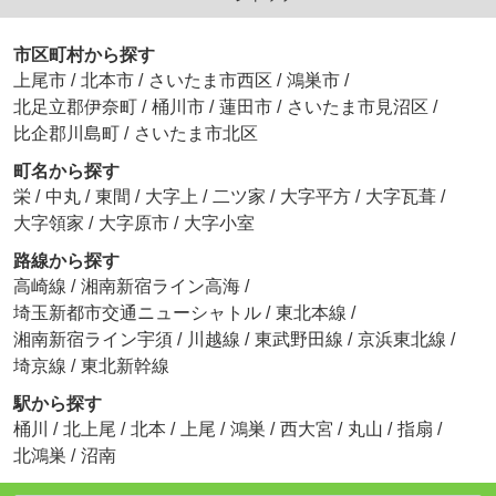
市区町村から探す
上尾市
/
北本市
/
さいたま市西区
/
鴻巣市
/
北足立郡伊奈町
/
桶川市
/
蓮田市
/
さいたま市見沼区
/
比企郡川島町
/
さいたま市北区
町名から探す
栄
/
中丸
/
東間
/
大字上
/
二ツ家
/
大字平方
/
大字瓦葺
/
大字領家
/
大字原市
/
大字小室
路線から探す
高崎線
/
湘南新宿ライン高海
/
埼玉新都市交通ニューシャトル
/
東北本線
/
湘南新宿ライン宇須
/
川越線
/
東武野田線
/
京浜東北線
/
埼京線
/
東北新幹線
駅から探す
桶川
/
北上尾
/
北本
/
上尾
/
鴻巣
/
西大宮
/
丸山
/
指扇
/
北鴻巣
/
沼南