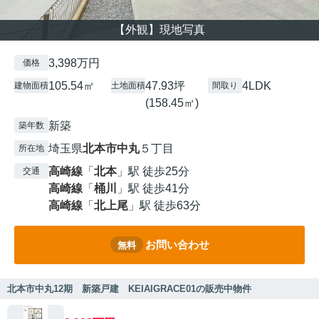
【外観】現地写真
3,398万円
価格
105.54㎡
47.93坪
4LDK
建物面積
土地面積
間取り
(158.45㎡)
新築
築年数
埼玉県
北本市
中丸
５丁目
所在地
高崎線
「
北本
」駅 徒歩25分
交通
高崎線
「
桶川
」駅 徒歩41分
高崎線
「
北上尾
」駅 徒歩63分
お問い合わせ
無料
北本市中丸12期 新築戸建 KEIAIGRACE01の販売中物件