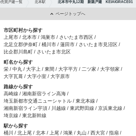
の売買戸建一覧
北本駅
北本市中丸12期 新築戸建 KEIAIGRACE01
ページトップへ
市区町村から探す
上尾市
/
北本市
/
鴻巣市
/
さいたま市西区
/
北足立郡伊奈町
/
桶川市
/
蓮田市
/
さいたま市見沼区
/
比企郡川島町
/
さいたま市北区
町名から探す
栄
/
中丸
/
大字上
/
東間
/
大字平方
/
二ツ家
/
大字領家
/
大字瓦葺
/
大字小室
/
大字原市
路線から探す
高崎線
/
湘南新宿ライン高海
/
埼玉新都市交通ニューシャトル
/
東北本線
/
湘南新宿ライン宇須
/
川越線
/
東武野田線
/
京浜東北線
/
埼京線
/
東北新幹線
駅から探す
桶川
/
北上尾
/
北本
/
上尾
/
鴻巣
/
丸山
/
西大宮
/
指扇
/