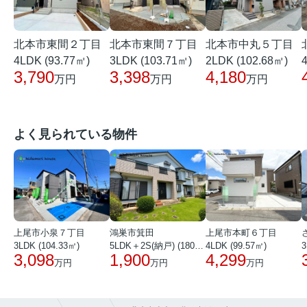
北本市東間２丁目
北本市東間７丁目
北本市中丸５丁目
4LDK (93.77㎡)
3LDK (103.71㎡)
2LDK (102.68㎡)
3,790
3,398
4,180
万円
万円
万円
よく見られている物件
上尾市小泉７丁目
鴻巣市箕田
上尾市本町６丁目
3LDK (104.33㎡)
5LDK＋2S(納戸) (180.51㎡)
4LDK (99.57㎡)
3
3,098
1,900
4,299
万円
万円
万円