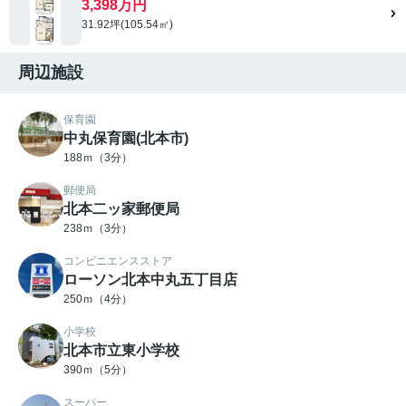
3,398万円
31.92坪(105.54㎡)
周辺施設
保育園
中丸保育園(北本市)
188ｍ（3分）
郵便局
北本二ッ家郵便局
238ｍ（3分）
コンビニエンスストア
ローソン北本中丸五丁目店
250ｍ（4分）
小学校
北本市立東小学校
390ｍ（5分）
スーパー