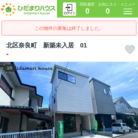
閲覧履歴
お気に入り
メニュー
0
0
この物件の募集は終了しました。
北区奈良町 新築未入居 01
-
1
/
5