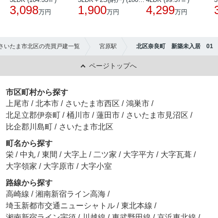
3,098
1,900
4,299
万円
万円
万円
さいたま市北区の売買戸建一覧
宮原駅
北区奈良町 新築未入居 01
ページトップへ
市区町村から探す
上尾市
/
北本市
/
さいたま市西区
/
鴻巣市
/
北足立郡伊奈町
/
桶川市
/
蓮田市
/
さいたま市見沼区
/
比企郡川島町
/
さいたま市北区
町名から探す
栄
/
中丸
/
東間
/
大字上
/
二ツ家
/
大字平方
/
大字瓦葺
/
大字領家
/
大字原市
/
大字小室
路線から探す
高崎線
/
湘南新宿ライン高海
/
埼玉新都市交通ニューシャトル
/
東北本線
/
湘南新宿ライン宇須
/
川越線
/
東武野田線
/
京浜東北線
/