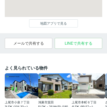
地図アプリで見る
メールで共有する
LINEで共有する
よく見られている物件
上尾市小泉７丁目
鴻巣市箕田
上尾市本町６丁目
3LDK (104.33㎡)
5LDK＋2S(納戸) (180.51㎡)
4LDK (99.57㎡)
3