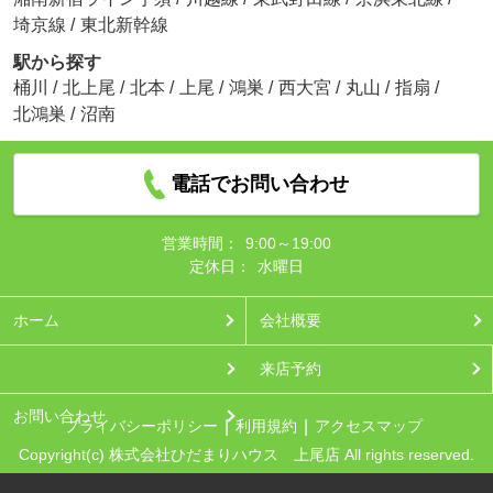
埼京線
/
東北新幹線
駅から探す
桶川
/
北上尾
/
北本
/
上尾
/
鴻巣
/
西大宮
/
丸山
/
指扇
/
北鴻巣
/
沼南
電話でお問い合わせ
営業時間：
9:00～19:00
定休日：
水曜日
ホーム
会社概要
来店予約
お問い合わせ
プライバシーポリシー
利用規約
アクセスマップ
Copyright(c) 株式会社ひだまりハウス 上尾店 All rights reserved.