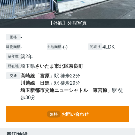
【外観】外観写真
-
価格
-
-(-)
4LDK
建物面積
土地面積
間取り
築2年
築年数
埼玉県
さいたま市北区
奈良町
所在地
高崎線
「
宮原
」駅 徒歩22分
交通
川越線
「
日進
」駅 徒歩29分
埼玉新都市交通ニューシャトル
「
東宮原
」駅 徒
歩30分
お問い合わせ
無料
周辺施設