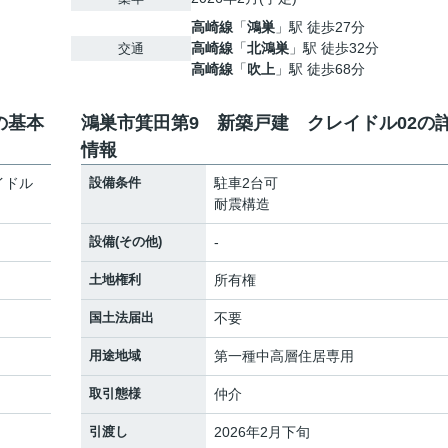
高崎線
「
鴻巣
」駅 徒歩27分
高崎線
「
北鴻巣
」駅 徒歩32分
交通
高崎線
「
吹上
」駅 徒歩68分
の基本
鴻巣市箕田第9 新築戸建 クレイドル02の
情報
イドル
設備条件
駐車2台可
耐震構造
設備(その他)
-
土地権利
所有権
国土法届出
不要
用途地域
第一種中高層住居専用
取引態様
仲介
引渡し
2026年2月下旬