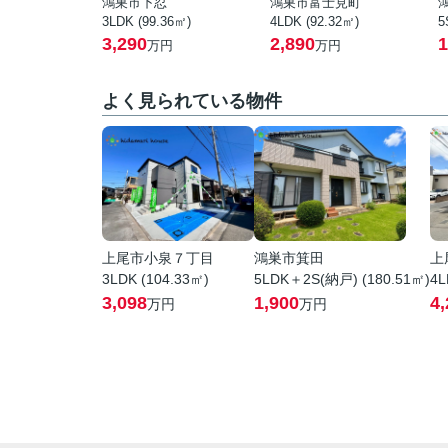
鴻巣市下忍
鴻巣市富士見町
3LDK (99.36㎡)
4LDK (92.32㎡)
5
3,290
2,890
1
万円
万円
よく見られている物件
上尾市小泉７丁目
鴻巣市箕田
上
3LDK (104.33㎡)
5LDK＋2S(納戸) (180.51㎡)
4L
3,098
1,900
4,
万円
万円