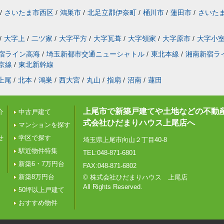
/
さいたま市西区
/
鴻巣市
/
北足立郡伊奈町
/
桶川市
/
蓮田市
/
さいた
/
大字上
/
二ツ家
/
大字平方
/
大字瓦葺
/
大字領家
/
大字原市
/
大字小
宿ライン高海
/
埼玉新都市交通ニューシャトル
/
東北本線
/
湘南新宿ラ
京線
/
東北新幹線
上尾
/
北本
/
鴻巣
/
西大宮
/
丸山
/
指扇
/
沼南
/
蓮田
上尾市で新築戸建てや土地などの不動
介
中古戸建て
式会社ひだまりハウス上尾店へ
マンションを探す
せ
学区で探す
埼玉県上尾市向山２丁目40-8
駅近物件特集
TEL:048-871-6801
新築6・7万円台
FAX:048-871-6802
新築8万円台
© 株式会社ひだまりハウス 上尾店
All Rights Reserved.
50坪以上戸建て
おすすめ物件