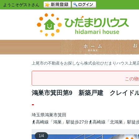
ようこそ
ゲスト
さん
上尾市の不動産をお探しなら株式会社ひだまりハウス上尾
この物
鴻巣市箕田第9 新築戸建 クレイドル
-
埼玉県
鴻巣市
箕田
高崎線「鴻巣」駅徒歩27分
高崎線「北鴻巣」駅徒歩
1
/
4