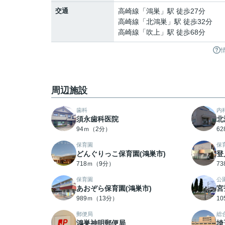
交通
高崎線
「
鴻巣
」駅 徒歩27分
高崎線
「
北鴻巣
」駅 徒歩32分
高崎線
「
吹上
」駅 徒歩68分
周辺施設
歯科
内
須永歯科医院
北
94ｍ（2分）
6
保育園
保
どんぐりっこ保育園(鴻巣市)
登
718ｍ（9分）
7
保育園
公
あおぞら保育園(鴻巣市)
宮
989ｍ（13分）
1
郵便局
総
鴻巣神明郵便局
埼