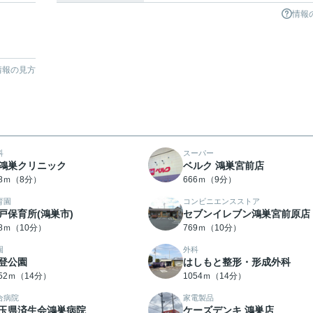
情報
情報の見方
科
スーパー
鴻巣クリニック
ベルク 鴻巣宮前店
28ｍ（8分）
666ｍ（9分）
育園
コンビニエンスストア
戸保育所(鴻巣市)
セブンイレブン鴻巣宮前原店
38ｍ（10分）
769ｍ（10分）
園
外科
登公園
はしもと整形・形成外科
052ｍ（14分）
1054ｍ（14分）
合病院
家電製品
玉県済生会鴻巣病院
ケーズデンキ 鴻巣店