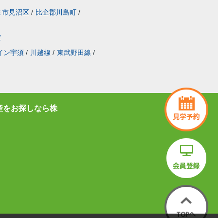
ま市見沼区
/
比企郡川島町
/
室
イン宇須
/
川越線
/
東武野田線
/
産をお探しなら株