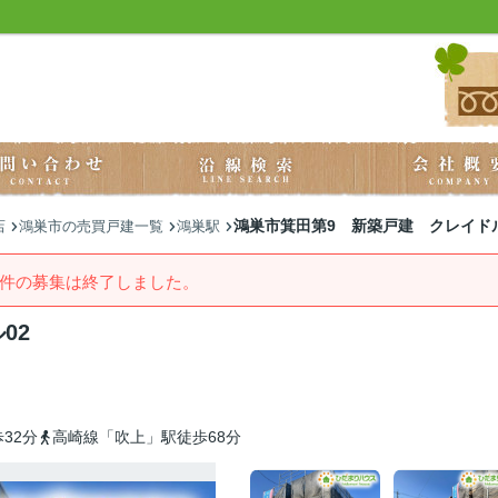
鴻巣市箕田第9 新築戸建 クレイドル
店
鴻巣市の売買戸建一覧
鴻巣駅
件の募集は終了しました。
02
32分
高崎線「吹上」駅徒歩68分