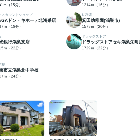
181ｍ（15分）
1214ｍ（16分）
ィスカウントショップ
幼稚園
EGAドン・キホーテ北鴻巣店
箕田幼稚園(鴻巣市)
397ｍ（18分）
1579ｍ（20分）
行
ドラッグストア
光銀行鴻巣支店
ドラッグストアセキ鴻巣栄町
715ｍ（22分）
1729ｍ（22分）
学校
巣市立鴻巣北中学校
907ｍ（24分）