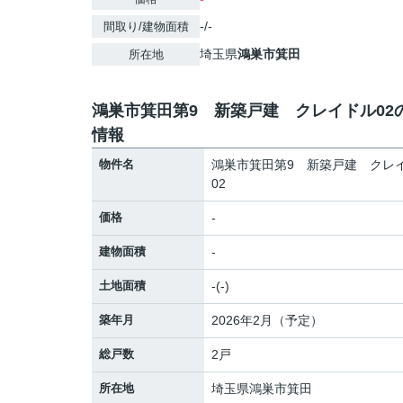
-/-
間取り/建物面積
埼玉県
鴻巣市
箕田
所在地
鴻巣市箕田第9 新築戸建 クレイドル02
情報
物件名
鴻巣市箕田第9 新築戸建 クレ
02
価格
-
建物面積
-
土地面積
-(-)
築年月
2026年2月（予定）
総戸数
2戸
所在地
埼玉県
鴻巣市
箕田