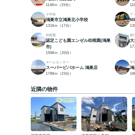
1148ｍ（15分）
1
小学校
デ
鴻巣市立鴻巣北小学校
M
1318ｍ（17分）
1
幼稚園
銀
認定こども園エンゼル幼稚園(鴻巣
大
市)
1
1598ｍ（20分）
ホームセンター
中
スーパービバホーム 鴻巣店
鴻
1798ｍ（23分）
1
近隣の物件