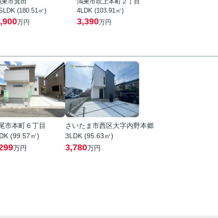
鴻巣市箕田
鴻巣市吹上本町２丁目
SLDK (180.51㎡)
4LDK (103.91㎡)
,900
3,390
万円
万円
尾市本町６丁目
さいたま市西区大字内野本郷
DK (99.57㎡)
3LDK (95.63㎡)
299
3,780
万円
万円