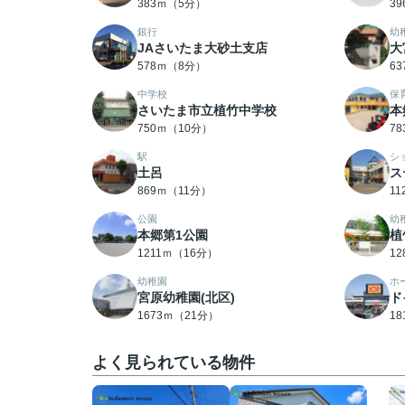
383ｍ（5分）
3
銀行
幼
JAさいたま大砂土支店
大
578ｍ（8分）
6
中学校
保
さいたま市立植竹中学校
本
750ｍ（10分）
7
駅
シ
土呂
ス
869ｍ（11分）
1
公園
幼
本郷第1公園
植
1211ｍ（16分）
1
幼稚園
ホ
宮原幼稚園(北区)
ド
1673ｍ（21分）
1
よく見られている物件