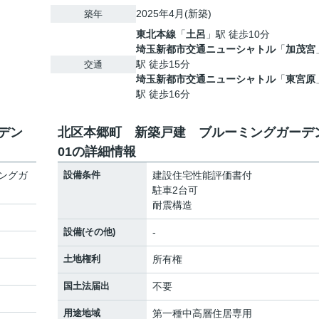
2025年4月(新築)
築年
東北本線
「
土呂
」駅 徒歩10分
埼玉新都市交通ニューシャトル
「
加茂宮
駅 徒歩15分
交通
埼玉新都市交通ニューシャトル
「
東宮原
駅 徒歩16分
デン
北区本郷町 新築戸建 ブルーミングガーデ
01の詳細情報
ングガ
設備条件
建設住宅性能評価書付
駐車2台可
耐震構造
設備(その他)
-
土地権利
所有権
国土法届出
不要
用途地域
第一種中高層住居専用