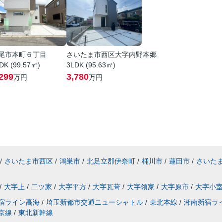
尾市本町６丁目
さいたま市西区大字内野本郷
DK (99.57㎡)
3LDK (95.63㎡)
299
3,780
万円
万円
/
さいたま市西区
/
鴻巣市
/
北足立郡伊奈町
/
桶川市
/
蓮田市
/
さいた
/
大字上
/
二ツ家
/
大字平方
/
大字瓦葺
/
大字領家
/
大字原市
/
大字小
宿ライン高海
/
埼玉新都市交通ニューシャトル
/
東北本線
/
湘南新宿ラ
京線
/
東北新幹線