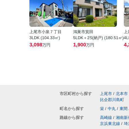
上尾市小泉７丁目
鴻巣市箕田
上
3LDK (104.33㎡)
5LDK＋2S(納戸) (180.51㎡)
4L
3,098
1,900
4,
万円
万円
市区町村から探す
上尾市
/
北本市
比企郡川島町
町名から探す
栄
/
中丸
/
東間
路線から探す
高崎線
/
湘南新
京浜東北線
/
埼