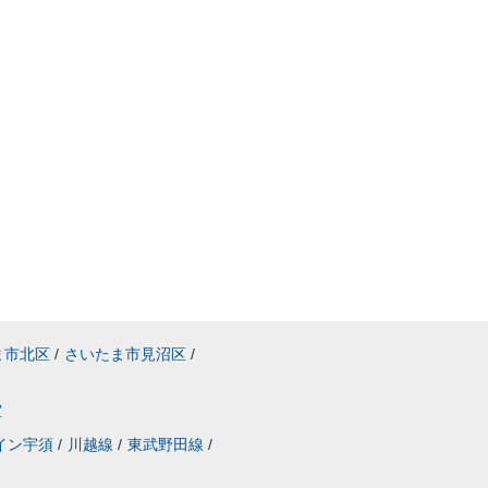
ま市北区
/
さいたま市見沼区
/
室
イン宇須
/
川越線
/
東武野田線
/