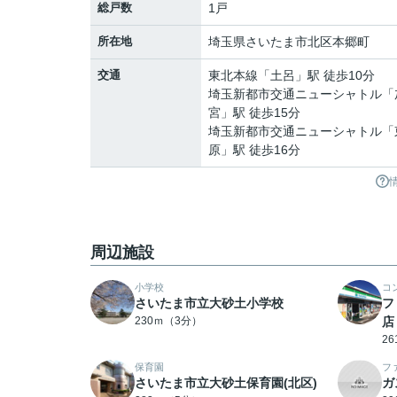
総戸数
1戸
所在地
埼玉県
さいたま市北区
本郷町
交通
東北本線
「
土呂
」駅 徒歩10分
埼玉新都市交通ニューシャトル
「
宮
」駅 徒歩15分
埼玉新都市交通ニューシャトル
「
原
」駅 徒歩16分
周辺施設
小学校
コ
さいたま市立大砂土小学校
フ
230ｍ（3分）
店
2
保育園
フ
さいたま市立大砂土保育園(北区)
ガ