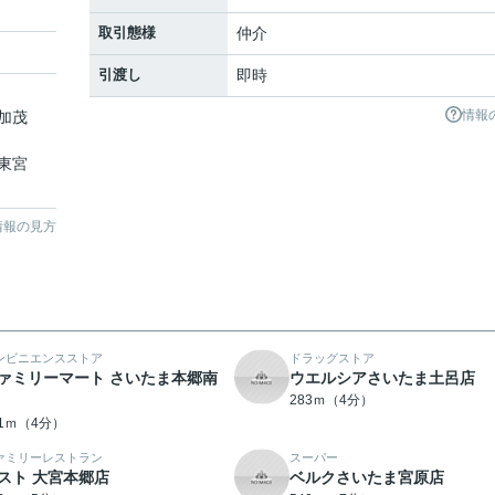
取引態様
仲介
引渡し
即時
情報
加茂
東宮
情報の見方
ンビニエンスストア
ドラッグストア
ァミリーマート さいたま本郷南
ウエルシアさいたま土呂店
283ｍ（4分）
61ｍ（4分）
ァミリーレストラン
スーパー
スト 大宮本郷店
ベルクさいたま宮原店