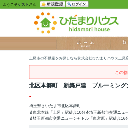
ようこそ
ゲスト
さん
上尾市の不動産をお探しなら株式会社ひだまりハウス上尾
この物
北区本郷町 新築戸建 ブルーミングガ
-
埼玉県
さいたま市北区
本郷町
東北本線「土呂」駅徒歩10分
埼玉新都市交通ニュー
埼玉新都市交通ニューシャトル「東宮原」駅徒歩16