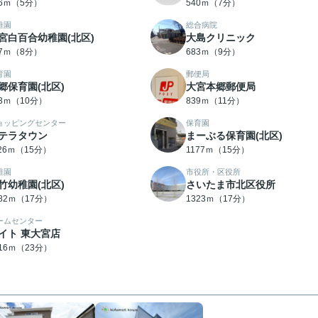
96ｍ（5分）
540ｍ（7分）
稚園
総合病院
宮白百合幼稚園(北区)
大島クリニック
37ｍ（8分）
683ｍ（9分）
育園
郵便局
郷保育園(北区)
大宮本郷郵便局
83ｍ（10分）
839ｍ（11分）
ョッピングセンター
保育園
テラタウン
まーぶる保育園(北区)
126ｍ（15分）
1177ｍ（15分）
稚園
市役所・区役所
竹幼稚園(北区)
さいたま市北区役所
282ｍ（17分）
1323ｍ（17分）
ームセンター
イト 東大宮店
816ｍ（23分）