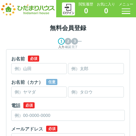
閲覧履歴
お気に入り
メニュー
0
0
無料会員登録
入力
確認
完了
お名前
必須
お名前（カナ）
任意
電話
必須
メールアドレス
必須