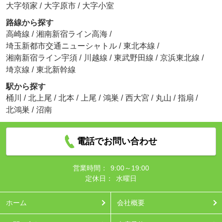
大字領家
/
大字原市
/
大字小室
路線から探す
高崎線
/
湘南新宿ライン高海
/
埼玉新都市交通ニューシャトル
/
東北本線
/
湘南新宿ライン宇須
/
川越線
/
東武野田線
/
京浜東北線
/
埼京線
/
東北新幹線
駅から探す
桶川
/
北上尾
/
北本
/
上尾
/
鴻巣
/
西大宮
/
丸山
/
指扇
/
北鴻巣
/
沼南
電話でお問い合わせ
営業時間：
9:00～19:00
定休日：
水曜日
ホーム
会社概要