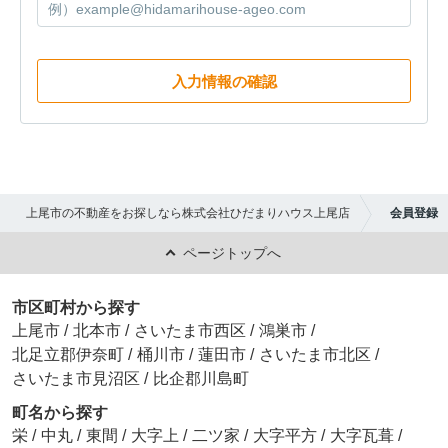
入力情報の確認
上尾市の不動産をお探しなら株式会社ひだまりハウス上尾店
会員登録
ページトップへ
市区町村から探す
上尾市
/
北本市
/
さいたま市西区
/
鴻巣市
/
北足立郡伊奈町
/
桶川市
/
蓮田市
/
さいたま市北区
/
さいたま市見沼区
/
比企郡川島町
町名から探す
栄
/
中丸
/
東間
/
大字上
/
二ツ家
/
大字平方
/
大字瓦葺
/