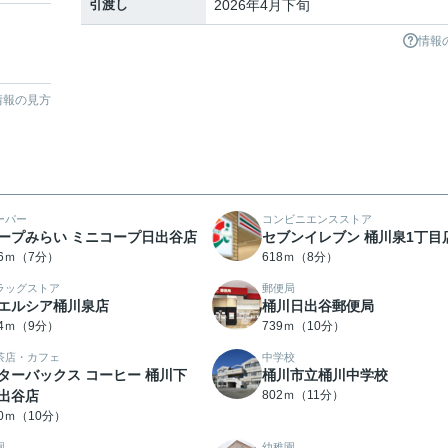
引渡し
2026年4月下旬
情報
情報の見方
ーパー
コンビニエンスストア
ープみらい ミニコープ日出谷店
セブンイレブン 桶川泉1丁目
86ｍ（7分）
618ｍ（8分）
ラッグストア
郵便局
エルシア桶川泉店
桶川日出谷郵便局
84ｍ（9分）
739ｍ（10分）
茶店・カフェ
中学校
ターバックス コーヒー 桶川下
桶川市立桶川中学校
出谷店
802ｍ（11分）
90ｍ（10分）
園
幼稚園