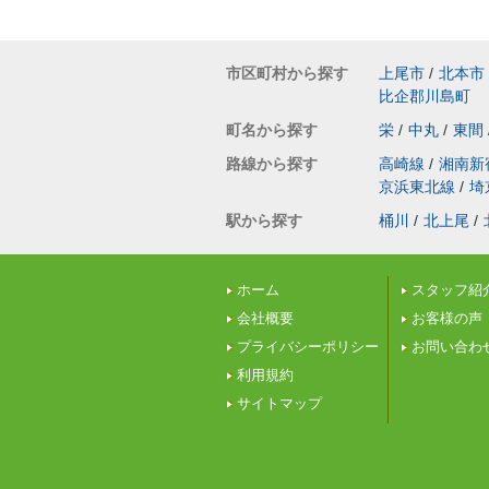
市区町村から探す
上尾市
/
北本市
比企郡川島町
町名から探す
栄
/
中丸
/
東間
路線から探す
高崎線
/
湘南新
京浜東北線
/
埼
駅から探す
桶川
/
北上尾
/
ホーム
スタッフ紹
会社概要
お客様の声
プライバシーポリシー
お問い合わ
利用規約
サイトマップ