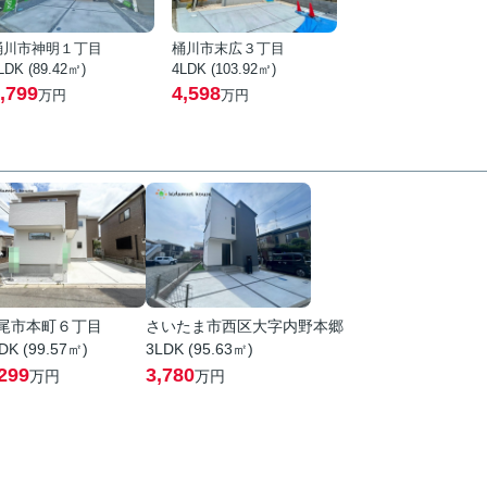
桶川市神明１丁目
桶川市末広３丁目
LDK (89.42㎡)
4LDK (103.92㎡)
,799
4,598
万円
万円
尾市本町６丁目
さいたま市西区大字内野本郷
DK (99.57㎡)
3LDK (95.63㎡)
299
3,780
万円
万円