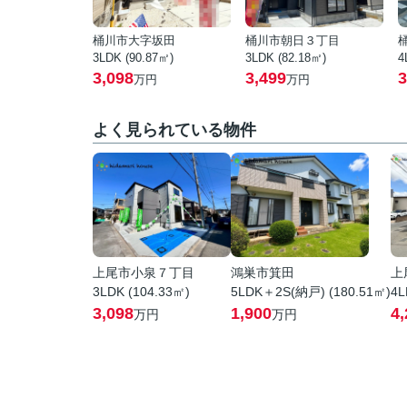
桶川市大字坂田
桶川市朝日３丁目
3LDK (90.87㎡)
3LDK (82.18㎡)
4
3,098
3,499
3
万円
万円
よく見られている物件
上尾市小泉７丁目
鴻巣市箕田
上
3LDK (104.33㎡)
5LDK＋2S(納戸) (180.51㎡)
4L
3,098
1,900
4,
万円
万円