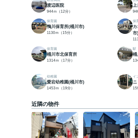
渡辺医院
上
944ｍ（12分）
9
保育園
保
鴨川保育所(桶川市)
カ
1130ｍ（15分）
市
1
保育園
駅
桶川市北保育所
桶
1314ｍ（17分）
1
幼稚園
イ
愛宕幼稚園(桶川市)
ニ
1453ｍ（19分）
1
近隣の物件