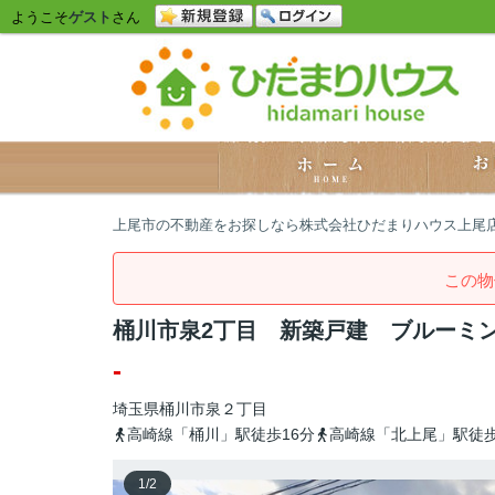
ようこそ
ゲスト
さん
上尾市の不動産をお探しなら株式会社ひだまりハウス上尾
この物
桶川市泉2丁目 新築戸建 ブルーミン
-
埼玉県
桶川市
泉
２丁目
高崎線「桶川」駅徒歩16分
高崎線「北上尾」駅徒歩
1
/
2