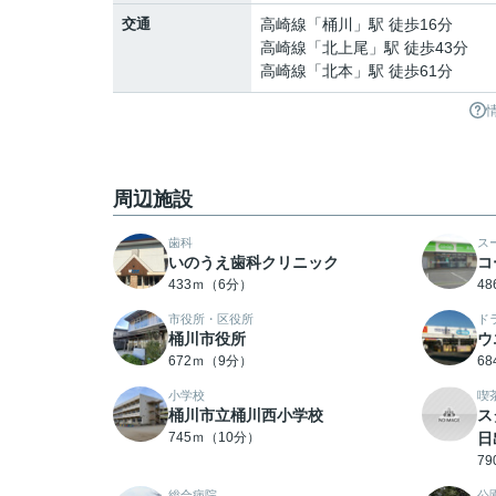
交通
高崎線
「
桶川
」駅 徒歩16分
高崎線
「
北上尾
」駅 徒歩43分
高崎線
「
北本
」駅 徒歩61分
周辺施設
歯科
ス
いのうえ歯科クリニック
コ
433ｍ（6分）
4
市役所・区役所
ド
桶川市役所
ウ
672ｍ（9分）
6
小学校
喫
桶川市立桶川西小学校
ス
745ｍ（10分）
日
7
総合病院
公