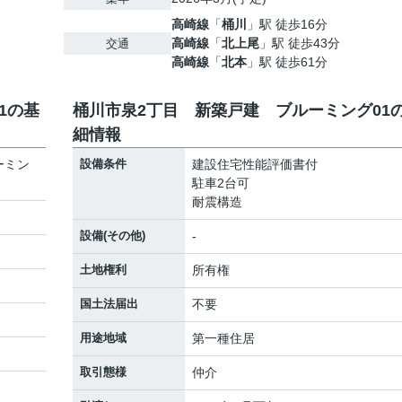
高崎線
「
桶川
」駅 徒歩16分
高崎線
「
北上尾
」駅 徒歩43分
交通
高崎線
「
北本
」駅 徒歩61分
1の基
桶川市泉2丁目 新築戸建 ブルーミング01
細情報
ーミン
設備条件
建設住宅性能評価書付
駐車2台可
耐震構造
設備(その他)
-
土地権利
所有権
国土法届出
不要
用途地域
第一種住居
取引態様
仲介