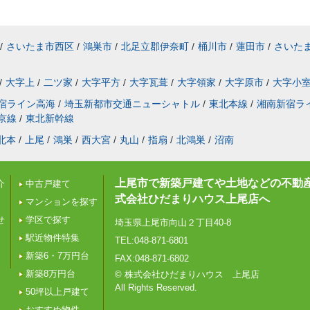
/
さいたま市西区
/
鴻巣市
/
北足立郡伊奈町
/
桶川市
/
蓮田市
/
さいた
/
大字上
/
二ツ家
/
大字平方
/
大字瓦葺
/
大字領家
/
大字原市
/
大字小
宿ライン高海
/
埼玉新都市交通ニューシャトル
/
東北本線
/
湘南新宿ラ
京線
/
東北新幹線
北本
/
上尾
/
鴻巣
/
西大宮
/
丸山
/
指扇
/
北鴻巣
/
沼南
上尾市で新築戸建てや土地などの不動
介
中古戸建て
式会社ひだまりハウス上尾店へ
マンションを探す
せ
学区で探す
埼玉県上尾市向山２丁目40-8
駅近物件特集
TEL:048-871-6801
新築6・7万円台
FAX:048-871-6802
新築8万円台
© 株式会社ひだまりハウス 上尾店
All Rights Reserved.
50坪以上戸建て
おすすめ物件