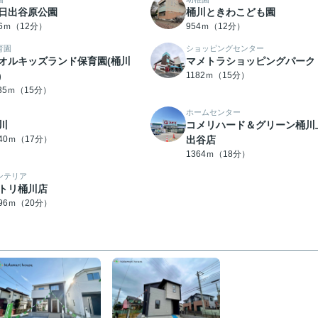
日出谷原公園
桶川ときわこども園
46ｍ（12分）
954ｍ（12分）
育園
ショッピングセンター
オルキッズランド保育園(桶川
マメトラショッピングパーク
)
1182ｍ（15分）
135ｍ（15分）
ホームセンター
川
コメリハード＆グリーン桶川
340ｍ（17分）
出谷店
1364ｍ（18分）
ンテリア
トリ桶川店
596ｍ（20分）