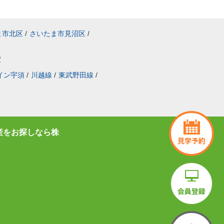
ま市北区
/
さいたま市見沼区
/
室
イン宇須
/
川越線
/
東武野田線
/
産をお探しなら株