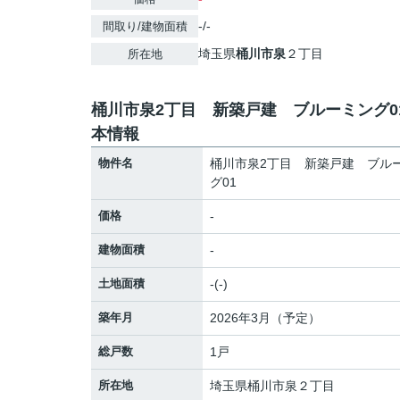
-/-
間取り/建物面積
埼玉県
桶川市
泉
２丁目
所在地
桶川市泉2丁目 新築戸建 ブルーミング0
本情報
物件名
桶川市泉2丁目 新築戸建 ブル
グ01
価格
-
建物面積
-
土地面積
-(-)
築年月
2026年3月（予定）
総戸数
1戸
所在地
埼玉県
桶川市
泉
２丁目