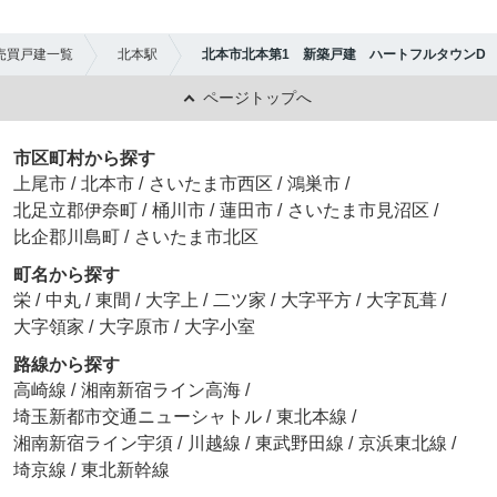
売買戸建一覧
北本駅
北本市北本第1 新築戸建 ハートフルタウンD
ページトップへ
市区町村から探す
上尾市
/
北本市
/
さいたま市西区
/
鴻巣市
/
北足立郡伊奈町
/
桶川市
/
蓮田市
/
さいたま市見沼区
/
比企郡川島町
/
さいたま市北区
町名から探す
栄
/
中丸
/
東間
/
大字上
/
二ツ家
/
大字平方
/
大字瓦葺
/
大字領家
/
大字原市
/
大字小室
路線から探す
高崎線
/
湘南新宿ライン高海
/
埼玉新都市交通ニューシャトル
/
東北本線
/
湘南新宿ライン宇須
/
川越線
/
東武野田線
/
京浜東北線
/
埼京線
/
東北新幹線