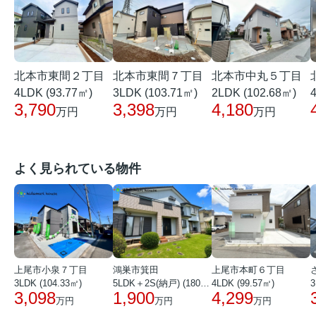
北本市東間２丁目
北本市東間７丁目
北本市中丸５丁目
4LDK (93.77㎡)
3LDK (103.71㎡)
2LDK (102.68㎡)
3,790
3,398
4,180
万円
万円
万円
よく見られている物件
上尾市小泉７丁目
鴻巣市箕田
上尾市本町６丁目
3LDK (104.33㎡)
5LDK＋2S(納戸) (180.51㎡)
4LDK (99.57㎡)
3
3,098
1,900
4,299
万円
万円
万円