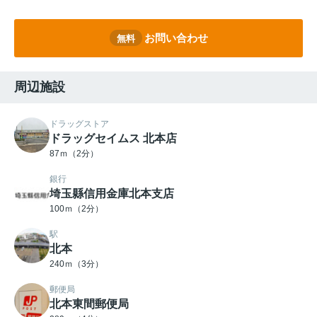
お問い合わせ
無料
周辺施設
ドラッグストア
ドラッグセイムス 北本店
87ｍ（2分）
銀行
埼玉縣信用金庫北本支店
100ｍ（2分）
駅
北本
240ｍ（3分）
郵便局
北本東間郵便局