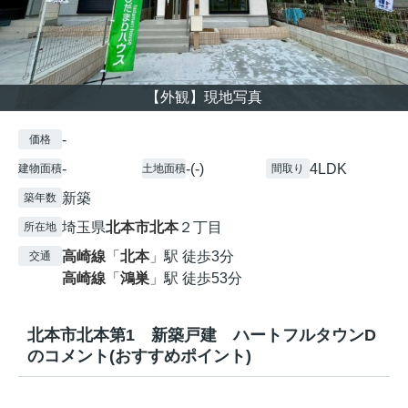
【外観】現地写真
-
価格
-
-(-)
4LDK
建物面積
土地面積
間取り
新築
築年数
埼玉県
北本市
北本
２丁目
所在地
高崎線
「
北本
」駅 徒歩3分
交通
高崎線
「
鴻巣
」駅 徒歩53分
北本市北本第1 新築戸建 ハートフルタウンD
のコメント(おすすめポイント)