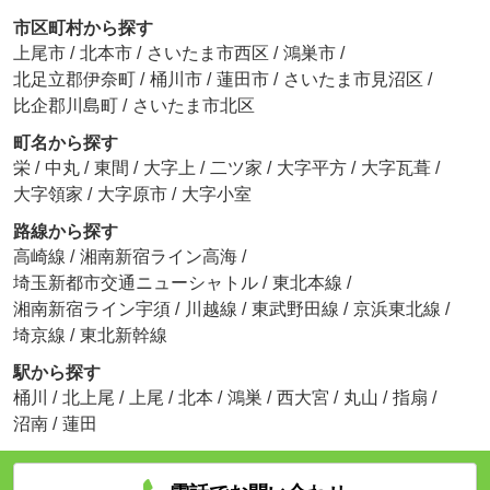
市区町村から探す
上尾市
/
北本市
/
さいたま市西区
/
鴻巣市
/
北足立郡伊奈町
/
桶川市
/
蓮田市
/
さいたま市見沼区
/
比企郡川島町
/
さいたま市北区
町名から探す
栄
/
中丸
/
東間
/
大字上
/
二ツ家
/
大字平方
/
大字瓦葺
/
大字領家
/
大字原市
/
大字小室
路線から探す
高崎線
/
湘南新宿ライン高海
/
埼玉新都市交通ニューシャトル
/
東北本線
/
湘南新宿ライン宇須
/
川越線
/
東武野田線
/
京浜東北線
/
埼京線
/
東北新幹線
駅から探す
桶川
/
北上尾
/
上尾
/
北本
/
鴻巣
/
西大宮
/
丸山
/
指扇
/
沼南
/
蓮田