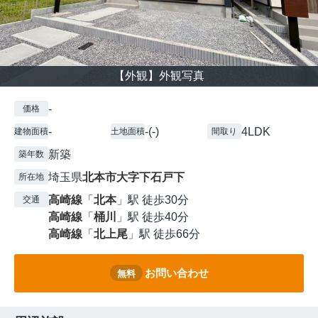
【外観】外観写真
-
価格
-
-(-)
4LDK
建物面積
土地面積
間取り
新築
築年数
埼玉県
北本市
大字下石戸下
所在地
高崎線
「
北本
」駅 徒歩30分
交通
高崎線
「
桶川
」駅 徒歩40分
高崎線
「
北上尾
」駅 徒歩66分
お問い合わせ
無料