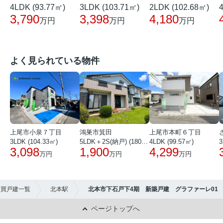
4LDK (93.77㎡)
3LDK (103.71㎡)
2LDK (102.68㎡)
3,790
3,398
4,180
万円
万円
万円
よく見られている物件
上尾市小泉７丁目
鴻巣市箕田
上尾市本町６丁目
3LDK (104.33㎡)
5LDK＋2S(納戸) (180.51㎡)
4LDK (99.57㎡)
3
3,098
1,900
4,299
万円
万円
万円
売買戸建一覧
北本駅
北本市下石戸下4期 新築戸建 グラファーレ01
ページトップへ