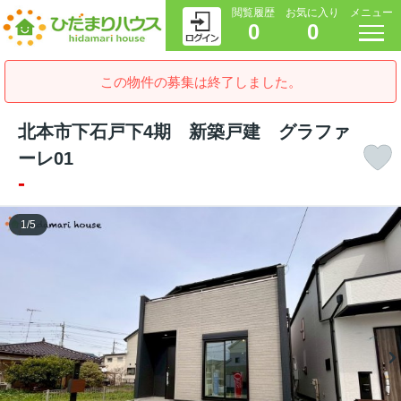
閲覧履歴
お気に入り
メニュー
0
0
この物件の募集は終了しました。
北本市下石戸下4期 新築戸建 グラファ
ーレ01
-
1
/
5