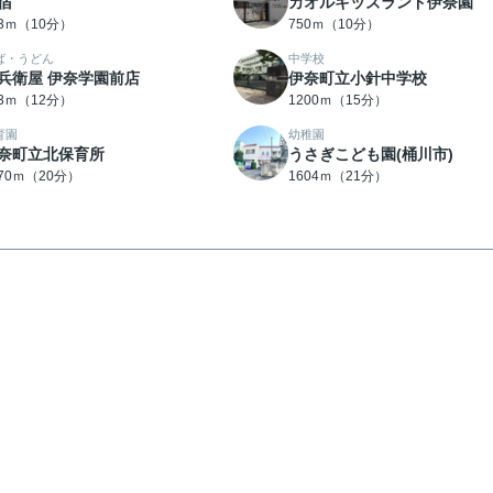
宿
カオルキッズランド伊奈園
23ｍ（10分）
750ｍ（10分）
ば・うどん
中学校
兵衛屋 伊奈学園前店
伊奈町立小針中学校
53ｍ（12分）
1200ｍ（15分）
育園
幼稚園
奈町立北保育所
うさぎこども園(桶川市)
570ｍ（20分）
1604ｍ（21分）