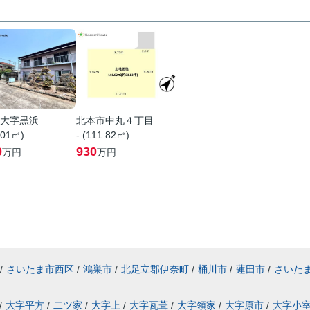
大字黒浜
北本市中丸４丁目
.01㎡)
- (111.82㎡)
0
930
万円
万円
/
さいたま市西区
/
鴻巣市
/
北足立郡伊奈町
/
桶川市
/
蓮田市
/
さいた
/
大字平方
/
二ツ家
/
大字上
/
大字瓦葺
/
大字領家
/
大字原市
/
大字小