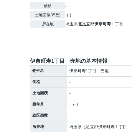
-
価格
-(-)
土地面積(坪数)
埼玉県
北足立郡伊奈町
寿
１丁目
所在地
伊奈町寿1丁目 売地の基本情報
物件名
伊奈町寿1丁目 売地
価格
-
土地面積
-
築年月
-（-）
総区画数
-
所在地
埼玉県
北足立郡伊奈町
寿
１丁目