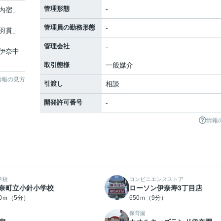
管理形態
-
内宿
」
管理員の勤務形態
-
羽貫
」
管理会社
-
伊奈中
取引態様
一般媒介
情報の見方
引渡し
相談
開発許可番号
-
情報
学校
コンビニエンスストア
奈町立小針小学校
ローソン伊奈寿3丁目店
50ｍ（5分）
650ｍ（9分）
保育園