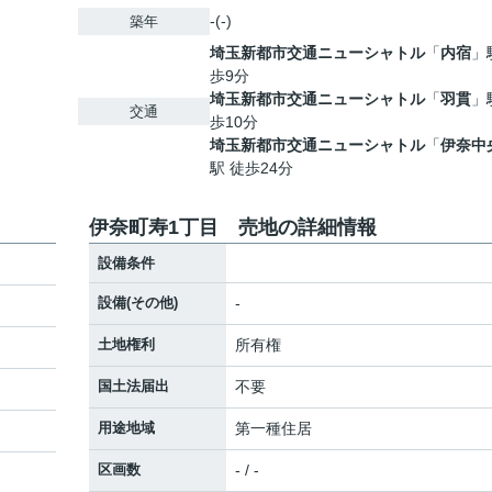
-(-)
築年
埼玉新都市交通ニューシャトル
「
内宿
」
歩9分
埼玉新都市交通ニューシャトル
「
羽貫
」
交通
歩10分
埼玉新都市交通ニューシャトル
「
伊奈中
駅 徒歩24分
伊奈町寿1丁目 売地の詳細情報
設備条件
設備(その他)
-
土地権利
所有権
国土法届出
不要
用途地域
第一種住居
区画数
- / -