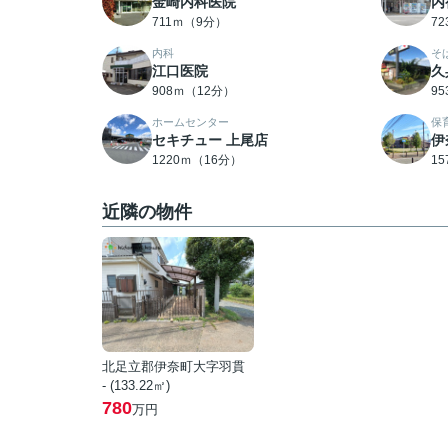
金崎内科医院
内
711ｍ（9分）
7
内科
そ
江口医院
久
908ｍ（12分）
9
ホームセンター
保
セキチュー 上尾店
伊
1220ｍ（16分）
1
近隣の物件
北足立郡伊奈町大字羽貫
- (133.22㎡)
780
万円