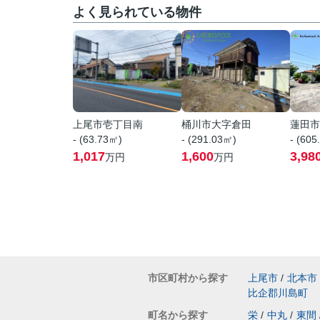
よく見られている物件
上尾市壱丁目南
桶川市大字倉田
蓮田市
- (63.73㎡)
- (291.03㎡)
- (605
1,017
1,600
3,98
万円
万円
市区町村から探す
上尾市
/
北本市
比企郡川島町
町名から探す
栄
/
中丸
/
東間