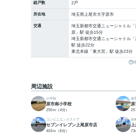
総戸数
2戸
所在地
埼玉県
上尾市
大字原市
交通
埼玉新都市交通ニューシャトル
「
原
」駅 徒歩15分
埼玉新都市交通ニューシャトル
「
駅 徒歩22分
東北本線
「
東大宮
」駅 徒歩23分
周辺施設
小学校
保
原市南小学校
原
250ｍ（4分）
2
コンビニエンスストア
幼
セブンイレブン上尾原市店
上
403ｍ（6分）
7