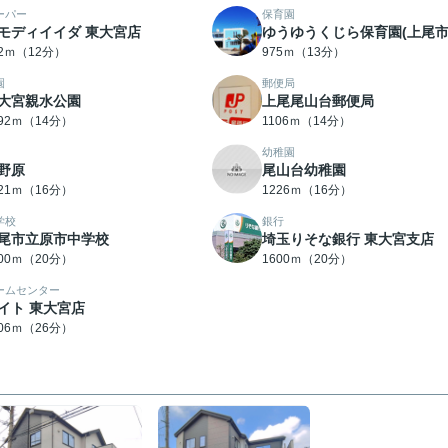
ーパー
保育園
モディイイダ 東大宮店
ゆうゆうくじら保育園(上尾市
32ｍ（12分）
975ｍ（13分）
園
郵便局
大宮親水公園
上尾尾山台郵便局
092ｍ（14分）
1106ｍ（14分）
幼稚園
野原
尾山台幼稚園
221ｍ（16分）
1226ｍ（16分）
学校
銀行
尾市立原市中学校
埼玉りそな銀行 東大宮支店
600ｍ（20分）
1600ｍ（20分）
ームセンター
イト 東大宮店
006ｍ（26分）