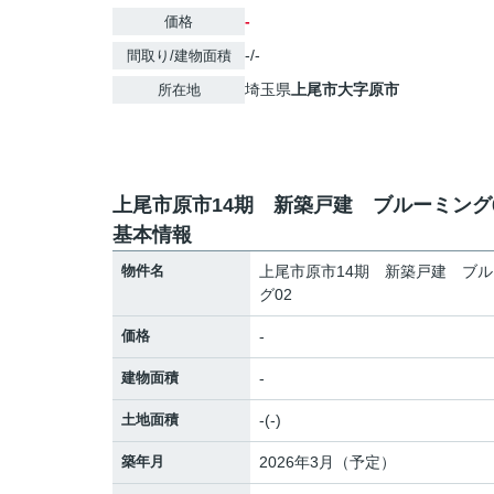
-
価格
-/-
間取り/建物面積
埼玉県
上尾市
大字原市
所在地
上尾市原市14期 新築戸建 ブルーミング
基本情報
物件名
上尾市原市14期 新築戸建 ブ
グ02
価格
-
建物面積
-
土地面積
-(-)
築年月
2026年3月（予定）