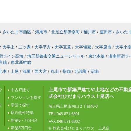
/
さいたま市西区
/
鴻巣市
/
北足立郡伊奈町
/
桶川市
/
蓮田市
/
さいた
/
大字上
/
二ツ家
/
大字平方
/
大字瓦葺
/
大字領家
/
大字原市
/
大字小
宿ライン高海
/
埼玉新都市交通ニューシャトル
/
東北本線
/
湘南新宿ラ
京線
/
東北新幹線
北本
/
上尾
/
鴻巣
/
西大宮
/
丸山
/
指扇
/
北鴻巣
/
沼南
上尾市で新築戸建てや土地などの不動
介
中古戸建て
式会社ひだまりハウス上尾店へ
マンションを探す
せ
学区で探す
埼玉県上尾市向山２丁目40-8
駅近物件特集
TEL:048-871-6801
新築6・7万円台
FAX:048-871-6802
新築8万円台
© 株式会社ひだまりハウス 上尾店