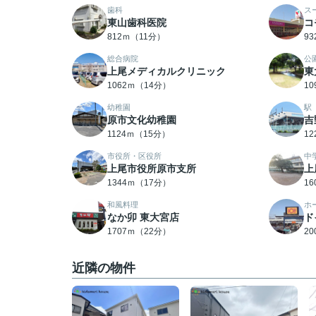
歯科
ス
東山歯科医院
コ
812ｍ（11分）
9
総合病院
公
上尾メディカルクリニック
東
1062ｍ（14分）
1
幼稚園
駅
原市文化幼稚園
吉
1124ｍ（15分）
1
市役所・区役所
中
上尾市役所原市支所
上
1344ｍ（17分）
1
和風料理
ホ
なか卯 東大宮店
ド
1707ｍ（22分）
2
近隣の物件