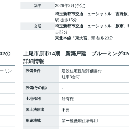
2026年3月(予定)
築年
埼玉新都市交通ニューシャトル
「
吉野原
駅 徒歩15分
埼玉新都市交通ニューシャトル
「
原市
」
交通
歩22分
東北本線
「
東大宮
」駅 徒歩23分
02の
上尾市原市14期 新築戸建 ブルーミング02
詳細情報
ルーミン
設備条件
建設住宅性能評価書付
駐車3台可
設備(その他)
-
土地権利
所有権
国土法届出
不要
用途地域
第一種低層住居専用