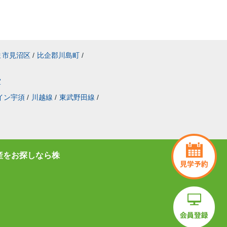
ま市見沼区
/
比企郡川島町
/
室
イン宇須
/
川越線
/
東武野田線
/
産をお探しなら株