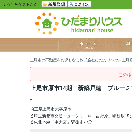
ようこそ
ゲスト
さん
上尾市の不動産をお探しなら株式会社ひだまりハウス上尾
この物
上尾市原市14期 新築戸建 ブルーミ
-
埼玉県
上尾市
大字原市
埼玉新都市交通ニューシャトル「吉野原」駅徒歩15
東北本線「東大宮」駅徒歩23分