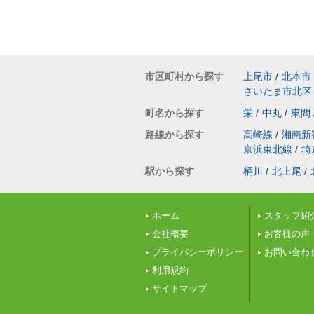
市区町村から探す
上尾市
/
北本市
さいたま市北区
町名から探す
栄
/
中丸
/
東間
路線から探す
高崎線
/
湘南新
京浜東北線
/
埼
駅から探す
桶川
/
北上尾
/
ホーム
スタッフ紹
会社概要
お客様の声
プライバシーポリシー
お問い合わ
利用規約
サイトマップ