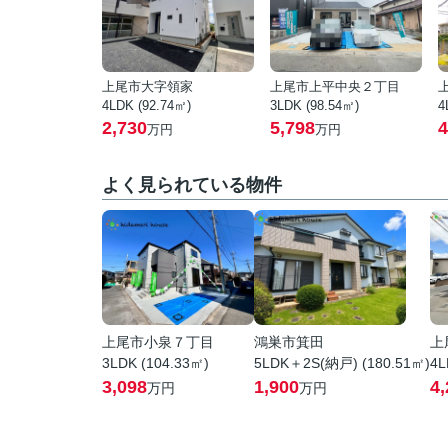
上尾市大字領家
上尾市上平中央２丁目
4LDK (92.74㎡)
3LDK (98.54㎡)
4
2,730
5,798
4
万円
万円
よく見られている物件
上尾市小泉７丁目
鴻巣市箕田
上
3LDK (104.33㎡)
5LDK＋2S(納戸) (180.51㎡)
4L
3,098
1,900
4,
万円
万円