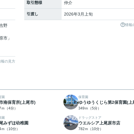
取引態様
仲介
引渡し
2026年3月上旬
情報
吉野
原市
」
情報の見方
育園
保育園
市南保育所(上尾市)
ゆうゆうくじら第2保育園(上
57ｍ（4分）
349ｍ（5分）
稚園
ドラッグストア
尾みずほ幼稚園
ウエルシア上尾原市店
34ｍ（10分）
782ｍ（10分）