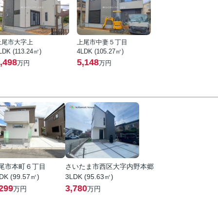
上尾市大字上
上尾市中妻５丁目
LDK (113.24㎡)
4LDK (105.27㎡)
,498
5,148
万円
万円
尾市本町６丁目
さいたま市西区大字内野本郷
DK (99.57㎡)
3LDK (95.63㎡)
299
3,780
万円
万円