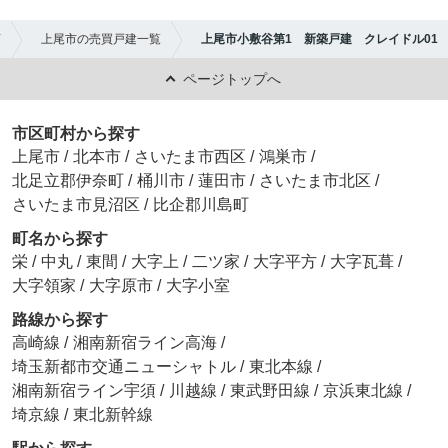
店
上尾市の売買戸建一覧
上尾市小敷谷第1 新築戸建 クレイドル01
ページトップへ
市区町村から探す
上尾市
/
北本市
/
さいたま市西区
/
鴻巣市
/
北足立郡伊奈町
/
桶川市
/
蓮田市
/
さいたま市北区
/
さいたま市見沼区
/
比企郡川島町
町名から探す
栄
/
中丸
/
東間
/
大字上
/
二ツ家
/
大字平方
/
大字瓦葺
/
大字領家
/
大字原市
/
大字小室
路線から探す
高崎線
/
湘南新宿ライン高海
/
埼玉新都市交通ニューシャトル
/
東北本線
/
湘南新宿ライン宇須
/
川越線
/
東武野田線
/
京浜東北線
/
埼京線
/
東北新幹線