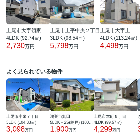
上尾市大字上
上尾市大字領家
上尾市上平中央２丁目
4LDK (113.24㎡)
4LDK (92.74㎡)
3LDK (98.54㎡)
4,498
2,730
5,798
万円
万円
万円
よく見られている物件
上尾市小泉７丁目
鴻巣市箕田
上尾市本町６丁目
3LDK (104.33㎡)
5LDK＋2S(納戸) (180.51㎡)
4LDK (99.57㎡)
3
3,098
1,900
4,299
万円
万円
万円