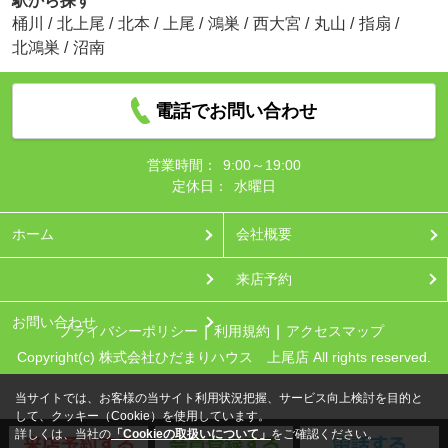
駅から探す
桶川
/
北上尾
/
北本
/
上尾
/
鴻巣
/
西大宮
/
丸山
/
指扇
/
北鴻巣
/
沼南
電話でお問い合わせ
営業時間：
9:00～19:00
定休日：
水曜日
ホーム
会社概要
来店予約
お問い合わせ
プライバシーポリシー
利用規約
アクセスマップ
Copyright(c) 株式会社ひだまりハウス 上尾店 All rights reserved.
当サイトでは、お客様の当サイト利用状況把握、サービス向上検討を目的と
して、クッキー（Cookie）を使用しています。
詳しくは、当社の
「Cookieの取扱いについて」
をご確認ください。