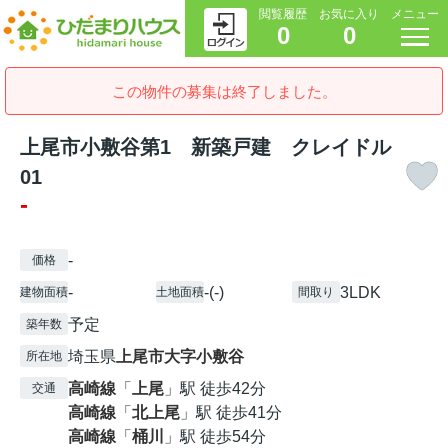
閲覧履歴
お気に入り
メニュー
0
0
この物件の募集は終了しました。
上尾市小敷谷第1 新築戸建 クレイドル
01
-
-
価格
-
-(-)
3LDK
建物面積
土地面積
間取り
予定
築年数
埼玉県
上尾市
大字小敷谷
所在地
高崎線
「
上尾
」駅 徒歩42分
交通
高崎線
「
北上尾
」駅 徒歩41分
高崎線
「
桶川
」駅 徒歩54分