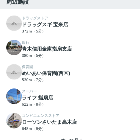
周辺施設
ドラッグストア
ドラッグスギ 宝来店
372ｍ（5分）
銀行
青木信用金庫指扇支店
380ｍ（5分）
保育園
めいあい保育園(西区)
530ｍ（7分）
スーパー
ライフ 指扇店
622ｍ（8分）
コンビニエンスストア
ローソンさいたま高木店
648ｍ（9分）