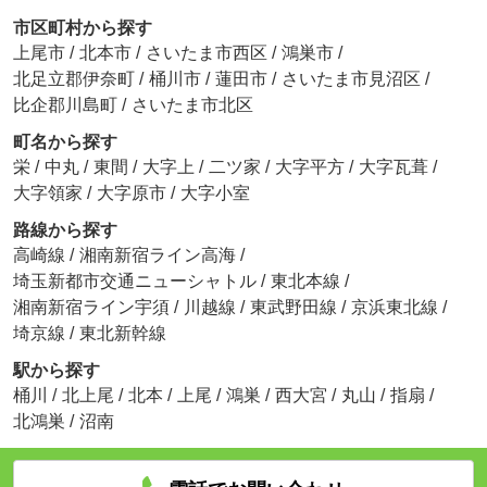
市区町村から探す
上尾市
/
北本市
/
さいたま市西区
/
鴻巣市
/
北足立郡伊奈町
/
桶川市
/
蓮田市
/
さいたま市見沼区
/
比企郡川島町
/
さいたま市北区
町名から探す
栄
/
中丸
/
東間
/
大字上
/
二ツ家
/
大字平方
/
大字瓦葺
/
大字領家
/
大字原市
/
大字小室
路線から探す
高崎線
/
湘南新宿ライン高海
/
埼玉新都市交通ニューシャトル
/
東北本線
/
湘南新宿ライン宇須
/
川越線
/
東武野田線
/
京浜東北線
/
埼京線
/
東北新幹線
駅から探す
桶川
/
北上尾
/
北本
/
上尾
/
鴻巣
/
西大宮
/
丸山
/
指扇
/
北鴻巣
/
沼南