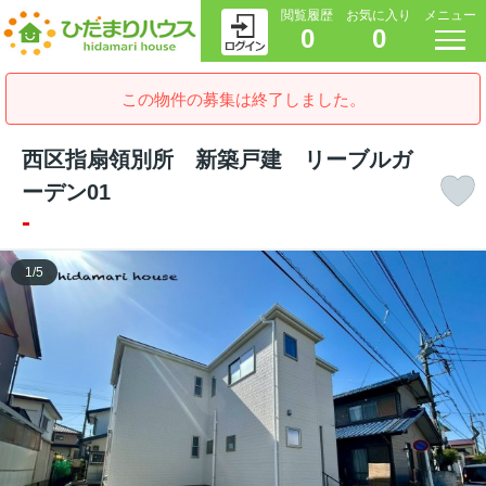
閲覧履歴
お気に入り
メニュー
0
0
この物件の募集は終了しました。
西区指扇領別所 新築戸建 リーブルガ
ーデン01
-
1
/
5