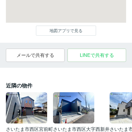
地図アプリで見る
メールで共有する
LINEで共有する
近隣の物件
さいたま市西区宮前町
さいたま市西区大字西新井
さいたま