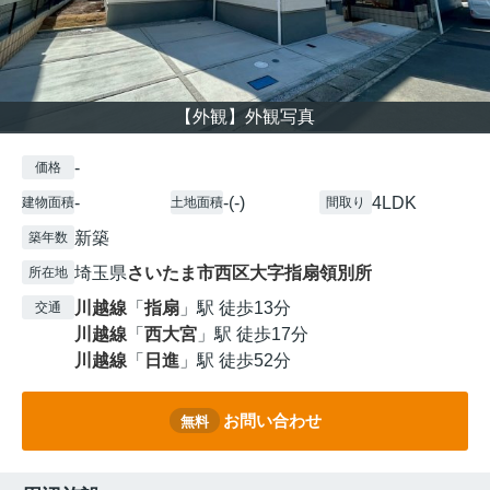
【外観】外観写真
-
価格
-
-(-)
4LDK
建物面積
土地面積
間取り
新築
築年数
埼玉県
さいたま市西区
大字指扇領別所
所在地
川越線
「
指扇
」駅 徒歩13分
交通
川越線
「
西大宮
」駅 徒歩17分
川越線
「
日進
」駅 徒歩52分
お問い合わせ
無料