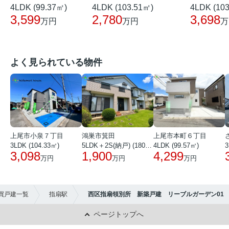
4LDK (99.37㎡)
4LDK (103.51㎡)
4LDK (10
3,599
2,780
3,698
万円
万円
万
よく見られている物件
上尾市小泉７丁目
鴻巣市箕田
上尾市本町６丁目
3LDK (104.33㎡)
5LDK＋2S(納戸) (180.51㎡)
4LDK (99.57㎡)
3
3,098
1,900
4,299
万円
万円
万円
買戸建一覧
指扇駅
西区指扇領別所 新築戸建 リーブルガーデン01
ページトップへ