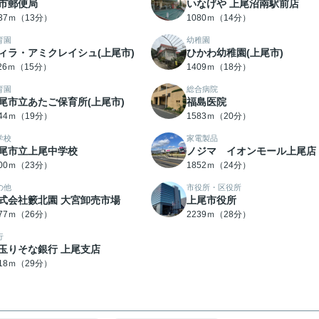
市郵便局
いなげや 上尾沼南駅前店
037ｍ（13分）
1080ｍ（14分）
育園
幼稚園
ィラ・アミクレイシュ(上尾市)
ひかわ幼稚園(上尾市)
126ｍ（15分）
1409ｍ（18分）
育園
総合病院
尾市立あたご保育所(上尾市)
福島医院
444ｍ（19分）
1583ｍ（20分）
学校
家電製品
尾市立上尾中学校
ノジマ イオンモール上尾店
800ｍ（23分）
1852ｍ（24分）
の他
市役所・区役所
式会社籔北園 大宮卸売市場
上尾市役所
077ｍ（26分）
2239ｍ（28分）
行
玉りそな銀行 上尾支店
318ｍ（29分）