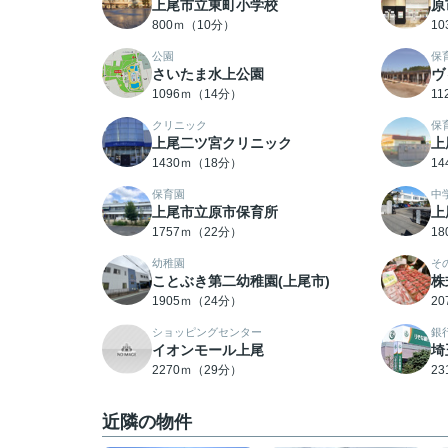
上尾市立東町小学校
原
800ｍ（10分）
1
公園
保
さいたま水上公園
ヴ
1096ｍ（14分）
1
クリニック
保
上尾二ツ宮クリニック
上
1430ｍ（18分）
1
保育園
中
上尾市立原市保育所
上
1757ｍ（22分）
1
幼稚園
そ
ことぶき第二幼稚園(上尾市)
株
1905ｍ（24分）
2
ショッピングセンター
銀
イオンモール上尾
埼
2270ｍ（29分）
2
近隣の物件