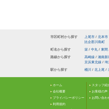
市区町村から探す
上尾市
/
北本市
比企郡川島町
町名から探す
栄
/
中丸
/
東間
路線から探す
高崎線
/
湘南新
京浜東北線
/
埼
駅から探す
桶川
/
北上尾
/
ホーム
スタッフ紹
会社概要
お客様の声
プライバシーポリシー
お問い合わ
利用規約