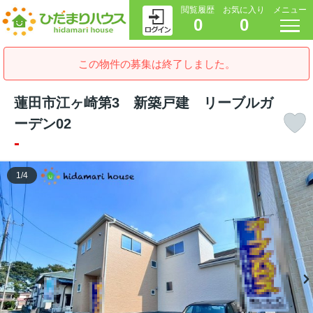
閲覧履歴
お気に入り
メニュー
0
0
この物件の募集は終了しました。
蓮田市江ヶ崎第3 新築戸建 リーブルガ
ーデン02
-
1
/
4