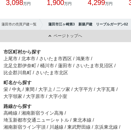
3,098
1,900
4,299
万円
万円
万円
蓮田市の売買戸建一覧
蓮田市江ヶ崎第3 新築戸建 リーブルガーデン02
ページトップへ
市区町村から探す
上尾市
/
北本市
/
さいたま市西区
/
鴻巣市
/
北足立郡伊奈町
/
桶川市
/
蓮田市
/
さいたま市見沼区
/
比企郡川島町
/
さいたま市北区
町名から探す
栄
/
中丸
/
東間
/
大字上
/
二ツ家
/
大字平方
/
大字瓦葺
/
大字領家
/
大字原市
/
大字小室
路線から探す
高崎線
/
湘南新宿ライン高海
/
埼玉新都市交通ニューシャトル
/
東北本線
/
湘南新宿ライン宇須
/
川越線
/
東武野田線
/
京浜東北線
/