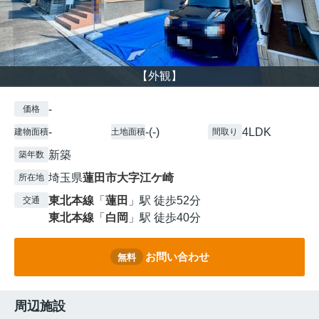
【外観】
-
価格
-
-(-)
4LDK
建物面積
土地面積
間取り
新築
築年数
埼玉県
蓮田市
大字江ケ崎
所在地
東北本線
「
蓮田
」駅 徒歩52分
交通
東北本線
「
白岡
」駅 徒歩40分
お問い合わせ
無料
周辺施設