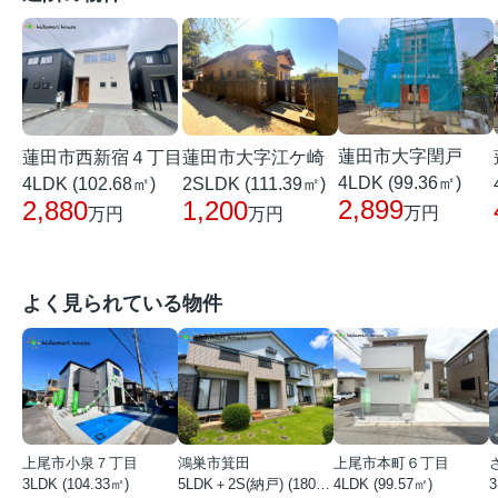
蓮田市大字閏戸
蓮田市西新宿４丁目
蓮田市大字江ケ崎
4LDK (99.36㎡)
4LDK (102.68㎡)
2SLDK (111.39㎡)
2,899
2,880
1,200
万円
万円
万円
よく見られている物件
上尾市小泉７丁目
鴻巣市箕田
上尾市本町６丁目
3LDK (104.33㎡)
5LDK＋2S(納戸) (180.51㎡)
4LDK (99.57㎡)
3