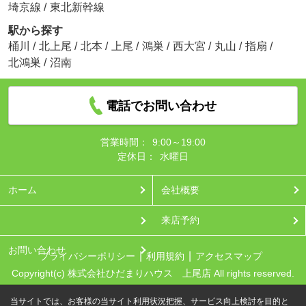
埼京線
/
東北新幹線
駅から探す
桶川
/
北上尾
/
北本
/
上尾
/
鴻巣
/
西大宮
/
丸山
/
指扇
/
北鴻巣
/
沼南
電話でお問い合わせ
営業時間：
9:00～19:00
定休日：
水曜日
ホーム
会社概要
来店予約
お問い合わせ
プライバシーポリシー
利用規約
アクセスマップ
Copyright(c) 株式会社ひだまりハウス 上尾店 All rights reserved.
当サイトでは、お客様の当サイト利用状況把握、サービス向上検討を目的と