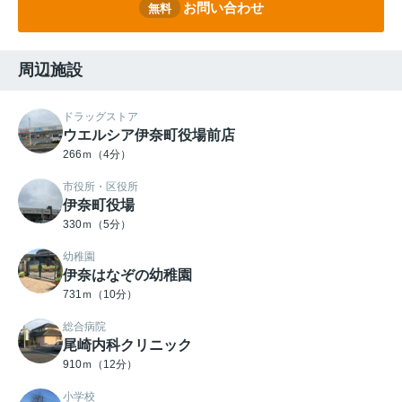
お問い合わせ
無料
周辺施設
ドラッグストア
ウエルシア伊奈町役場前店
266ｍ（4分）
市役所・区役所
伊奈町役場
330ｍ（5分）
幼稚園
伊奈はなぞの幼稚園
731ｍ（10分）
総合病院
尾崎内科クリニック
910ｍ（12分）
小学校