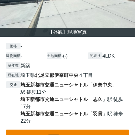
【外観】現地写真
-
価格
-
-(-)
4LDK
建物面積
土地面積
間取り
新築
築年数
埼玉県
北足立郡伊奈町
中央
４丁目
所在地
埼玉新都市交通ニューシャトル
「
伊奈中央
」
交通
駅 徒歩11分
埼玉新都市交通ニューシャトル
「
志久
」駅 徒歩
17分
埼玉新都市交通ニューシャトル
「
羽貫
」駅 徒歩
22分