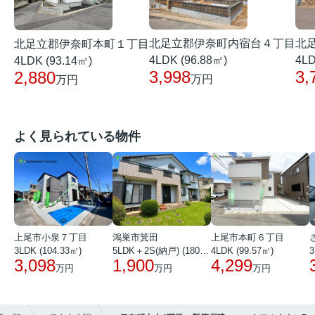
北足立郡伊奈町内宿台４丁目
北
北足立郡伊奈町本町１丁目
4LDK (96.88㎡)
4LD
4LDK (93.14㎡)
3,998
3,
2,880
万円
万円
よく見られている物件
上尾市小泉７丁目
鴻巣市箕田
上尾市本町６丁目
3LDK (104.33㎡)
5LDK＋2S(納戸) (180.51㎡)
4LDK (99.57㎡)
3
3,098
1,900
4,299
万円
万円
万円