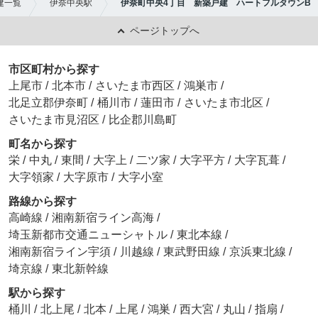
建一覧
伊奈中央駅
伊奈町中央4丁目 新築戸建 ハートフルタウンB
ページトップへ
市区町村から探す
上尾市
/
北本市
/
さいたま市西区
/
鴻巣市
/
北足立郡伊奈町
/
桶川市
/
蓮田市
/
さいたま市北区
/
さいたま市見沼区
/
比企郡川島町
町名から探す
栄
/
中丸
/
東間
/
大字上
/
二ツ家
/
大字平方
/
大字瓦葺
/
大字領家
/
大字原市
/
大字小室
路線から探す
高崎線
/
湘南新宿ライン高海
/
埼玉新都市交通ニューシャトル
/
東北本線
/
湘南新宿ライン宇須
/
川越線
/
東武野田線
/
京浜東北線
/
埼京線
/
東北新幹線
駅から探す
桶川
/
北上尾
/
北本
/
上尾
/
鴻巣
/
西大宮
/
丸山
/
指扇
/