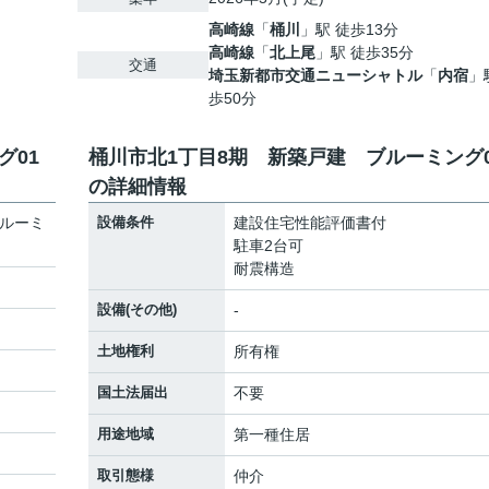
高崎線
「
桶川
」駅 徒歩13分
高崎線
「
北上尾
」駅 徒歩35分
交通
埼玉新都市交通ニューシャトル
「
内宿
」
歩50分
グ01
桶川市北1丁目8期 新築戸建 ブルーミング0
の詳細情報
ブルーミ
設備条件
建設住宅性能評価書付
駐車2台可
耐震構造
設備(その他)
-
土地権利
所有権
国土法届出
不要
用途地域
第一種住居
取引態様
仲介