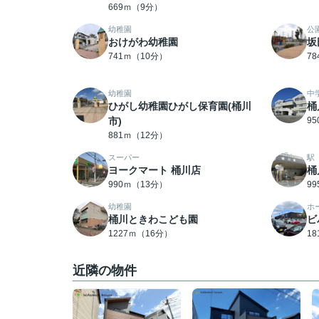
669ｍ（9分）
幼稚園
公
おけがわ幼稚園
坂
741ｍ（10分）
7
幼稚園
中
ひがし幼稚園ひがし保育園(桶川
桶
市)
9
881ｍ（12分）
スーパー
駅
ヨークマート 桶川店
桶
990ｍ（13分）
9
幼稚園
ホ
桶川ときわこども園
ビ
1227ｍ（16分）
1
近隣の物件