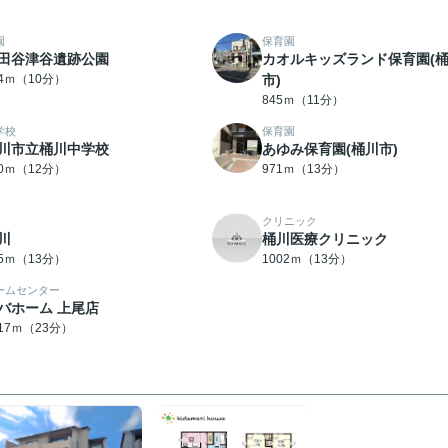
園
保育園
田谷津谷遺跡公園
カオルキッズランド保育園(
84ｍ（10分）
市)
845ｍ（11分）
学校
保育園
川市立桶川中学校
あゆみ保育園(桶川市)
50ｍ（12分）
971ｍ（13分）
クリニック
川
桶川医療クリニック
95ｍ（13分）
1002ｍ（13分）
ームセンター
バホーム 上尾店
817ｍ（23分）