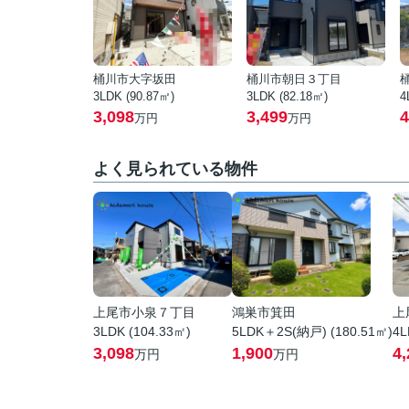
桶川市大字坂田
桶川市朝日３丁目
3LDK (90.87㎡)
3LDK (82.18㎡)
4
3,098
3,499
4
万円
万円
よく見られている物件
上尾市小泉７丁目
鴻巣市箕田
上
3LDK (104.33㎡)
5LDK＋2S(納戸) (180.51㎡)
4L
3,098
1,900
4,
万円
万円