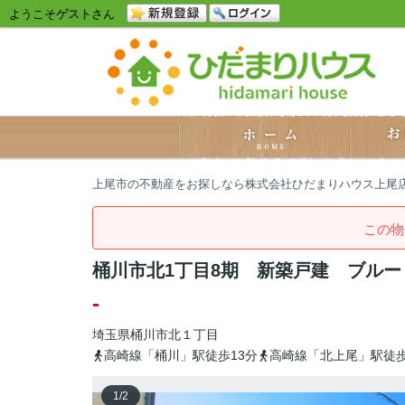
ようこそ
ゲスト
さん
上尾市の不動産をお探しなら株式会社ひだまりハウス上尾
この物
桶川市北1丁目8期 新築戸建 ブルー
-
埼玉県
桶川市
北
１丁目
高崎線「桶川」駅徒歩13分
高崎線「北上尾」駅徒歩
1
/
2