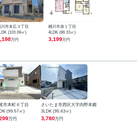
桶川市末広３丁目
桶川市泉１丁目
LDK (103.09㎡)
4LDK (98.33㎡)
,198
3,199
万円
万円
尾市本町６丁目
さいたま市西区大字内野本郷
DK (99.57㎡)
3LDK (95.63㎡)
299
3,780
万円
万円