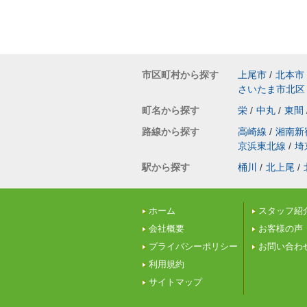
市区町村から探す
上尾市
/
北本市
さいたま市北区
町名から探す
栄
/
中丸
/
東間
路線から探す
高崎線
/
湘南新
京浜東北線
/
埼
駅から探す
桶川
/
北上尾
/
ホーム
スタッフ紹
会社概要
お客様の声
プライバシーポリシー
お問い合わ
利用規約
サイトマップ