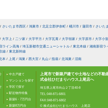
/
さいたま市西区
/
鴻巣市
/
北足立郡伊奈町
/
桶川市
/
蓮田市
/
さいた
/
大字上
/
二ツ家
/
大字平方
/
大字瓦葺
/
大字領家
/
大字原市
/
大字小
宿ライン高海
/
埼玉新都市交通ニューシャトル
/
東北本線
/
湘南新宿ラ
京線
/
東北新幹線
北本
/
上尾
/
鴻巣
/
西大宮
/
丸山
/
指扇
/
北鴻巣
/
沼南
上尾市で新築戸建てや土地などの不動
介
中古戸建て
式会社ひだまりハウス上尾店へ
マンションを探す
せ
学区で探す
埼玉県上尾市向山２丁目40-8
駅近物件特集
TEL:048-871-6801
新築6・7万円台
FAX:048-871-6802
新築8万円台
© 株式会社ひだまりハウス 上尾店