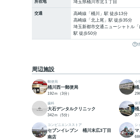
所在地
埼玉県
桶川市
北
１丁目
交通
高崎線
「
桶川
」駅 徒歩13分
高崎線
「
北上尾
」駅 徒歩35分
埼玉新都市交通ニューシャトル
「
駅 徒歩50分
周辺施設
郵便局
小
桶川西一郵便局
桶
192ｍ（3分）
2
歯科
保
大石デンタルクリニック
桶
342ｍ（5分）
3
コンビニエンスストア
シ
セブンイレブン 桶川末広3丁目
マ
南店
6