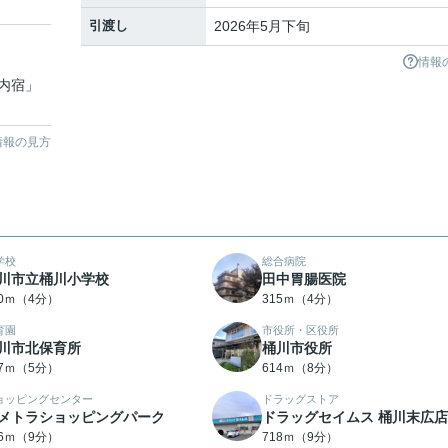
引渡し
2026年5月下旬
情報
内宿
」
情報の見方
学校
総合病院
川市立桶川小学校
田中胃腸医院
90ｍ（4分）
315ｍ（4分）
育園
市役所・区役所
川市北保育所
桶川市役所
77ｍ（5分）
614ｍ（8分）
ョッピングセンター
ドラッグストア
メトラショッピングパーク
ドラッグセイムス 桶川末広店
86ｍ（9分）
718ｍ（9分）