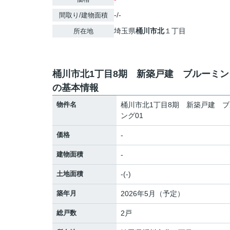
-/-
間取り/建物面積
埼玉県
桶川市
北
１丁目
所在地
桶川市北1丁目8期 新築戸建 ブルーミン
の基本情報
物件名
桶川市北1丁目8期 新築戸建 
ング01
価格
-
建物面積
-
土地面積
-(-)
築年月
2026年5月（予定）
総戸数
2戸