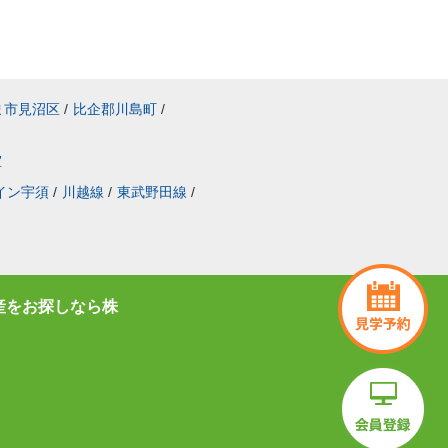
ま市見沼区
/
比企郡川島町
/
室
イン宇須
/
川越線
/
東武野田線
/
産をお探しなら株