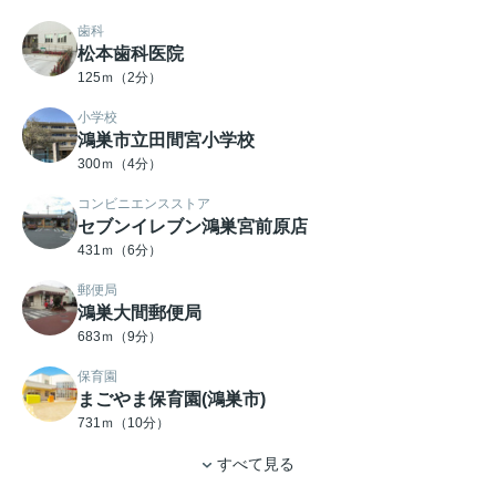
歯科
松本歯科医院
125ｍ（2分）
小学校
鴻巣市立田間宮小学校
300ｍ（4分）
コンビニエンスストア
セブンイレブン鴻巣宮前原店
431ｍ（6分）
郵便局
鴻巣大間郵便局
683ｍ（9分）
保育園
まごやま保育園(鴻巣市)
731ｍ（10分）
すべて見る