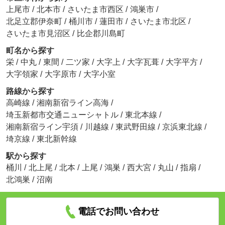
上尾市
/
北本市
/
さいたま市西区
/
鴻巣市
/
北足立郡伊奈町
/
桶川市
/
蓮田市
/
さいたま市北区
/
さいたま市見沼区
/
比企郡川島町
町名から探す
栄
/
中丸
/
東間
/
二ツ家
/
大字上
/
大字瓦葺
/
大字平方
/
大字領家
/
大字原市
/
大字小室
路線から探す
高崎線
/
湘南新宿ライン高海
/
埼玉新都市交通ニューシャトル
/
東北本線
/
湘南新宿ライン宇須
/
川越線
/
東武野田線
/
京浜東北線
/
埼京線
/
東北新幹線
駅から探す
桶川
/
北上尾
/
北本
/
上尾
/
鴻巣
/
西大宮
/
丸山
/
指扇
/
北鴻巣
/
沼南
電話でお問い合わせ