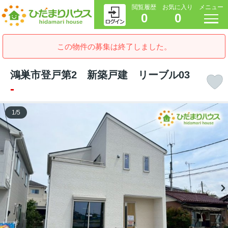
閲覧履歴
お気に入り
メニュー
0
0
この物件の募集は終了しました。
鴻巣市登戸第2 新築戸建 リーブル03
-
1
/
5