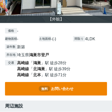
【外観】
-
価格
-
-(-)
4LDK
建物面積
土地面積
間取り
新築
築年数
埼玉県
鴻巣市
登戸
所在地
高崎線
「
鴻巣
」駅 徒歩28分
交通
高崎線
「
北鴻巣
」駅 徒歩39分
高崎線
「
北本
」駅 徒歩71分
お問い合わせ
無料
周辺施設