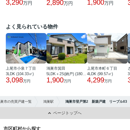
3,290
1,900
2,890
万円
万円
万円
よく見られている物件
上尾市小泉７丁目
鴻巣市箕田
上尾市本町６丁目
3LDK (104.33㎡)
5LDK＋2S(納戸) (180.51㎡)
4LDK (99.57㎡)
3
3,098
1,900
4,299
万円
万円
万円
鴻巣市の売買戸建一覧
鴻巣駅
鴻巣市登戸第2 新築戸建 リーブル03
ページトップへ
市区町村から探す