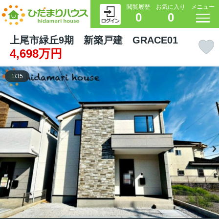
閲覧履歴
お気に入り
メニュー
0
0
上尾市緑丘9期 新築戸建 GRACE01
4,698万円
1
/
35