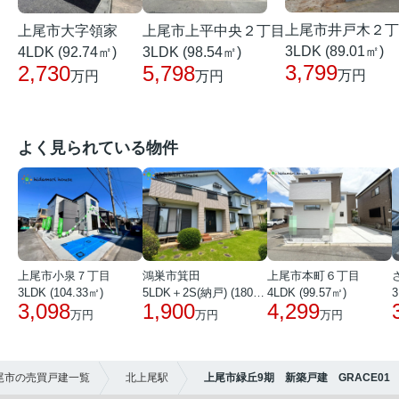
上尾市井戸木２丁
上尾市大字領家
上尾市上平中央２丁目
3LDK (89.01㎡)
4LDK (92.74㎡)
3LDK (98.54㎡)
3,799
2,730
5,798
万円
万円
万円
よく見られている物件
上尾市小泉７丁目
鴻巣市箕田
上尾市本町６丁目
3LDK (104.33㎡)
5LDK＋2S(納戸) (180.51㎡)
4LDK (99.57㎡)
3
3,098
1,900
4,299
万円
万円
万円
尾市の売買戸建一覧
北上尾駅
上尾市緑丘9期 新築戸建 GRACE01