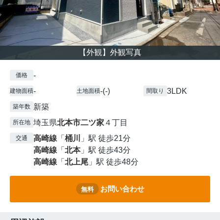
【外観】外観写真
-
価格
-
-(-)
3LDK
建物面積
土地面積
間取り
新築
築年数
埼玉県
北本市
二ツ家
４丁目
所在地
高崎線
「
桶川
」駅 徒歩21分
交通
高崎線
「
北本
」駅 徒歩43分
高崎線
「
北上尾
」駅 徒歩48分
お問い合わせ
無料