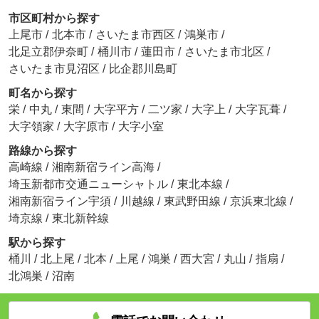
市区町村から探す
上尾市
/
北本市
/
さいたま市西区
/
鴻巣市
/
北足立郡伊奈町
/
桶川市
/
蓮田市
/
さいたま市北区
/
さいたま市見沼区
/
比企郡川島町
町名から探す
栄
/
中丸
/
東間
/
大字平方
/
二ツ家
/
大字上
/
大字瓦葺
/
大字領家
/
大字原市
/
大字小室
路線から探す
高崎線
/
湘南新宿ライン高海
/
埼玉新都市交通ニューシャトル
/
東北本線
/
湘南新宿ライン宇須
/
川越線
/
東武野田線
/
京浜東北線
/
埼京線
/
東北新幹線
駅から探す
桶川
/
北上尾
/
北本
/
上尾
/
鴻巣
/
西大宮
/
丸山
/
指扇
/
北鴻巣
/
沼南