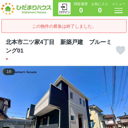
閲覧履歴
お気に入り
メニュー
0
0
この物件の募集は終了しました。
北本市二ツ家4丁目 新築戸建 ブルーミ
ング01
-
1
/
5