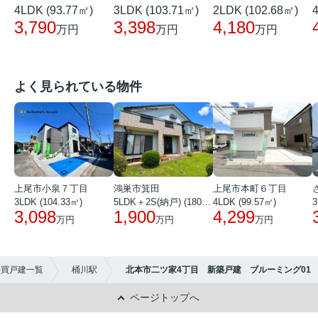
4LDK (93.77㎡)
3LDK (103.71㎡)
2LDK (102.68㎡)
3,790
3,398
4,180
万円
万円
万円
よく見られている物件
上尾市小泉７丁目
鴻巣市箕田
上尾市本町６丁目
3LDK (104.33㎡)
5LDK＋2S(納戸) (180.51㎡)
4LDK (99.57㎡)
3
3,098
1,900
4,299
万円
万円
万円
売買戸建一覧
桶川駅
北本市二ツ家4丁目 新築戸建 ブルーミング01
ページトップへ