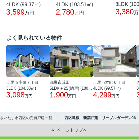
3LDK (10
4LDK (99.37㎡)
4LDK (103.51㎡)
3,380
3,599
2,780
万
万円
万円
よく見られている物件
上尾市小泉７丁目
鴻巣市箕田
上尾市本町６丁目
3LDK (104.33㎡)
5LDK＋2S(納戸) (180.51㎡)
4LDK (99.57㎡)
3
3,098
1,900
4,299
万円
万円
万円
さいたま市西区の売買戸建一覧
西区島根 新築戸建 リーブルガーデン06
ページトップへ