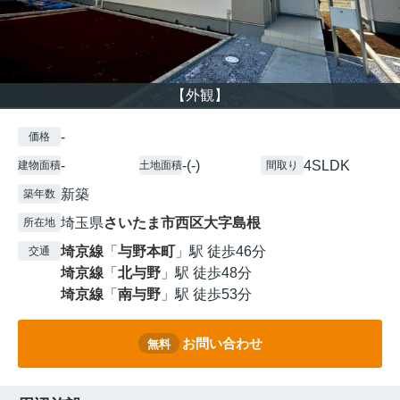
【外観】
-
価格
-
-(-)
4SLDK
建物面積
土地面積
間取り
新築
築年数
埼玉県
さいたま市西区
大字島根
所在地
埼京線
「
与野本町
」駅 徒歩46分
交通
埼京線
「
北与野
」駅 徒歩48分
埼京線
「
南与野
」駅 徒歩53分
お問い合わせ
無料