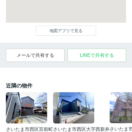
地図アプリで見る
メールで共有する
LINEで共有する
近隣の物件
さいたま
さいたま市西区宮前町
さいたま市西区大字西新井