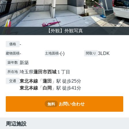
【外観】外観写真
-
価格
-
-(-)
3LDK
建物面積
土地面積
間取り
新築
築年数
埼玉県
蓮田市
西城
１丁目
所在地
東北本線
「
蓮田
」駅 徒歩25分
交通
東北本線
「
白岡
」駅 徒歩41分
お問い合わせ
無料
周辺施設