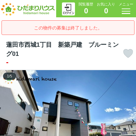
閲覧履歴
お気に入り
メニュー
0
0
この物件の募集は終了しました。
蓮田市西城1丁目 新築戸建 ブルーミン
グ01
-
1
/
5