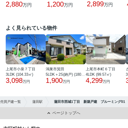
2,899
2,880
1,200
万円
万円
万円
よく見られている物件
上尾市小泉７丁目
鴻巣市箕田
上尾市本町６丁目
3LDK (104.33㎡)
5LDK＋2S(納戸) (180.51㎡)
4LDK (99.57㎡)
3
3,098
1,900
4,299
万円
万円
万円
の売買戸建一覧
蓮田駅
蓮田市西城1丁目 新築戸建 ブルーミング01
ページトップへ