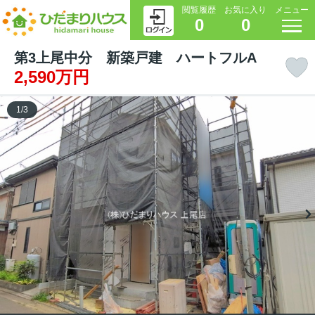
閲覧履歴
お気に入り
メニュー
0
0
第3上尾中分 新築戸建 ハートフルA
2,590万円
1
/
3