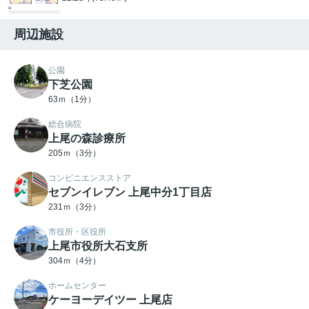
周辺施設
公園
下芝公園
63ｍ（1分）
総合病院
上尾の森診療所
205ｍ（3分）
コンビニエンスストア
セブンイレブン 上尾中分1丁目店
231ｍ（3分）
市役所・区役所
上尾市役所大石支所
304ｍ（4分）
ホームセンター
ケーヨーデイツー 上尾店