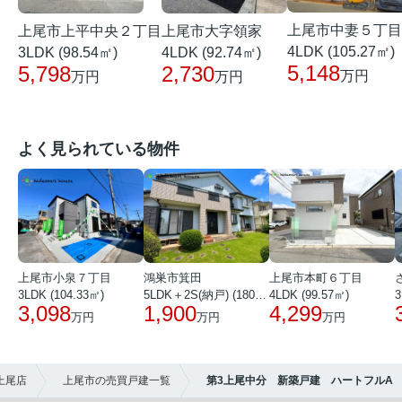
上尾市中妻５丁目
上尾市上平中央２丁目
上尾市大字領家
4LDK (105.27㎡)
3LDK (98.54㎡)
4LDK (92.74㎡)
5,148
5,798
2,730
万円
万円
万円
よく見られている物件
上尾市小泉７丁目
鴻巣市箕田
上尾市本町６丁目
3LDK (104.33㎡)
5LDK＋2S(納戸) (180.51㎡)
4LDK (99.57㎡)
3
3,098
1,900
4,299
万円
万円
万円
上尾店
上尾市の売買戸建一覧
第3上尾中分 新築戸建 ハートフルA