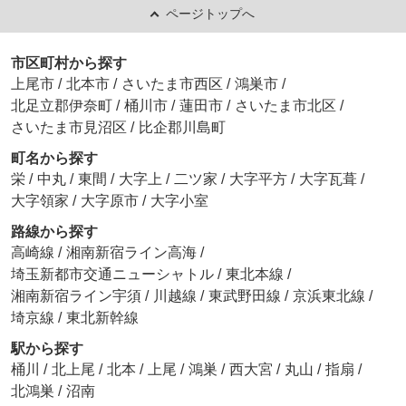
ページトップへ
市区町村から探す
上尾市
/
北本市
/
さいたま市西区
/
鴻巣市
/
北足立郡伊奈町
/
桶川市
/
蓮田市
/
さいたま市北区
/
さいたま市見沼区
/
比企郡川島町
町名から探す
栄
/
中丸
/
東間
/
大字上
/
二ツ家
/
大字平方
/
大字瓦葺
/
大字領家
/
大字原市
/
大字小室
路線から探す
高崎線
/
湘南新宿ライン高海
/
埼玉新都市交通ニューシャトル
/
東北本線
/
湘南新宿ライン宇須
/
川越線
/
東武野田線
/
京浜東北線
/
埼京線
/
東北新幹線
駅から探す
桶川
/
北上尾
/
北本
/
上尾
/
鴻巣
/
西大宮
/
丸山
/
指扇
/
北鴻巣
/
沼南