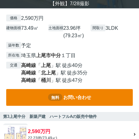
【外観】7/28撮影
2,590万円
価格
73.49㎡
23.96坪
3LDK
建物面積
土地面積
間取り
(79.23㎡)
予定
築年数
埼玉県
上尾市
中分
１丁目
所在地
高崎線
「
上尾
」駅 徒歩40分
交通
高崎線
「
北上尾
」駅 徒歩35分
高崎線
「
桶川
」駅 徒歩47分
お問い合わせ
無料
第3上尾中分 新築戸建 ハートフルAの販売中物件
2,590万円
22.23坪(73.49㎡)