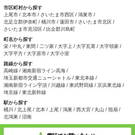
市区町村から探す
上尾市
/
北本市
/
さいたま市西区
/
鴻巣市
/
北足立郡伊奈町
/
桶川市
/
蓮田市
/
さいたま市北区
/
さいたま市見沼区
/
比企郡川島町
町名から探す
栄
/
中丸
/
東間
/
二ツ家
/
大字上
/
大字瓦葺
/
大字領家
/
大字平方
/
大字原市
/
大字小室
路線から探す
高崎線
/
湘南新宿ライン高海
/
埼玉新都市交通ニューシャトル
/
東北本線
/
湘南新宿ライン宇須
/
川越線
/
東武野田線
/
京浜東北線
/
埼京線
/
東北新幹線
駅から探す
桶川
/
北上尾
/
北本
/
上尾
/
鴻巣
/
西大宮
/
丸山
/
指扇
/
北鴻巣
/
沼南