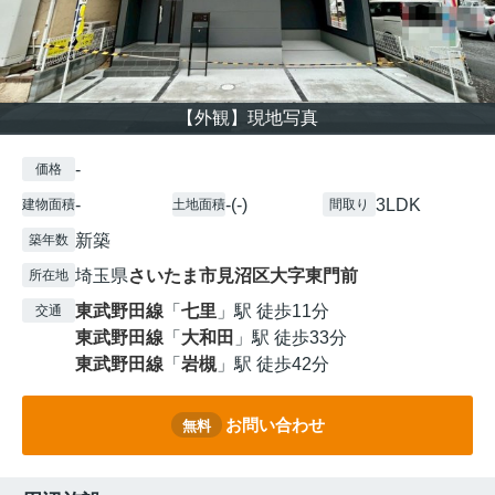
【外観】現地写真
-
価格
-
-(-)
3LDK
建物面積
土地面積
間取り
新築
築年数
埼玉県
さいたま市見沼区
大字東門前
所在地
東武野田線
「
七里
」駅 徒歩11分
交通
東武野田線
「
大和田
」駅 徒歩33分
東武野田線
「
岩槻
」駅 徒歩42分
お問い合わせ
無料