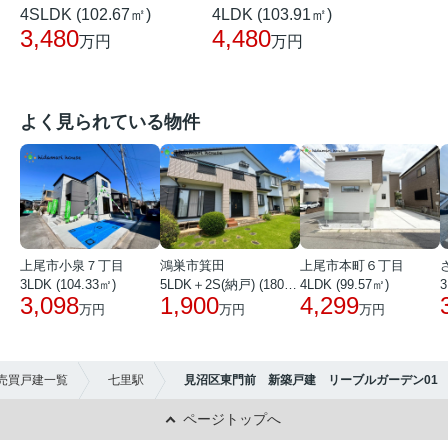
4SLDK (102.67㎡)
4LDK (103.91㎡)
3,480
4,480
万円
万円
よく見られている物件
上尾市小泉７丁目
鴻巣市箕田
上尾市本町６丁目
3LDK (104.33㎡)
5LDK＋2S(納戸) (180.51㎡)
4LDK (99.57㎡)
3
3,098
1,900
4,299
万円
万円
万円
売買戸建一覧
七里駅
見沼区東門前 新築戸建 リーブルガーデン01
ページトップへ