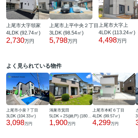
上尾市大字上
上尾市大字領家
上尾市上平中央２丁目
4LDK (113.24㎡)
4LDK (92.74㎡)
3LDK (98.54㎡)
4,498
2,730
5,798
万円
万円
万円
よく見られている物件
上尾市小泉７丁目
鴻巣市箕田
上尾市本町６丁目
3LDK (104.33㎡)
5LDK＋2S(納戸) (180.51㎡)
4LDK (99.57㎡)
3
3,098
1,900
4,299
万円
万円
万円