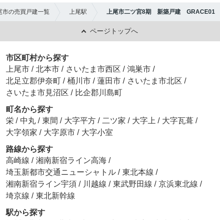
尾市の売買戸建一覧
上尾駅
上尾市二ツ宮8期 新築戸建 GRACE01
ページトップへ
市区町村から探す
上尾市
/
北本市
/
さいたま市西区
/
鴻巣市
/
北足立郡伊奈町
/
桶川市
/
蓮田市
/
さいたま市北区
/
さいたま市見沼区
/
比企郡川島町
町名から探す
栄
/
中丸
/
東間
/
大字平方
/
二ツ家
/
大字上
/
大字瓦葺
/
大字領家
/
大字原市
/
大字小室
路線から探す
高崎線
/
湘南新宿ライン高海
/
埼玉新都市交通ニューシャトル
/
東北本線
/
湘南新宿ライン宇須
/
川越線
/
東武野田線
/
京浜東北線
/
埼京線
/
東北新幹線
駅から探す