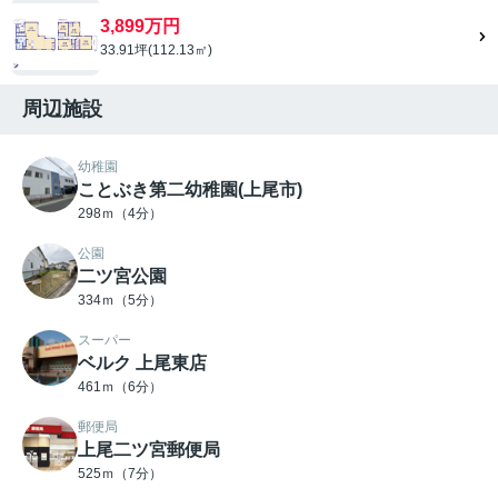
3,899万円
33.91坪(112.13㎡)
周辺施設
幼稚園
ことぶき第二幼稚園(上尾市)
298ｍ（4分）
公園
二ツ宮公園
334ｍ（5分）
スーパー
ベルク 上尾東店
461ｍ（6分）
郵便局
上尾二ツ宮郵便局
525ｍ（7分）