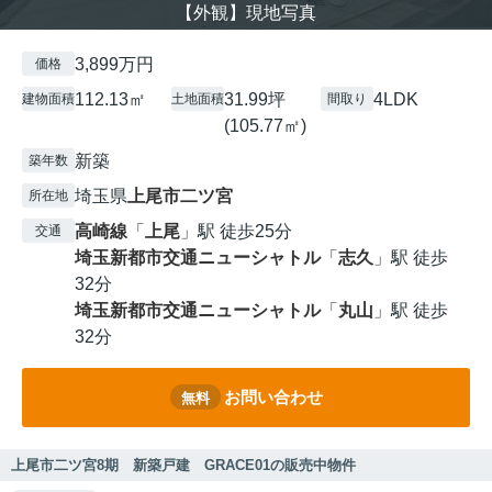
【外観】現地写真
3,899万円
価格
112.13㎡
31.99坪
4LDK
建物面積
土地面積
間取り
(105.77㎡)
新築
築年数
埼玉県
上尾市
二ツ宮
所在地
高崎線
「
上尾
」駅 徒歩25分
交通
埼玉新都市交通ニューシャトル
「
志久
」駅 徒歩
32分
埼玉新都市交通ニューシャトル
「
丸山
」駅 徒歩
32分
お問い合わせ
無料
上尾市二ツ宮8期 新築戸建 GRACE01の販売中物件