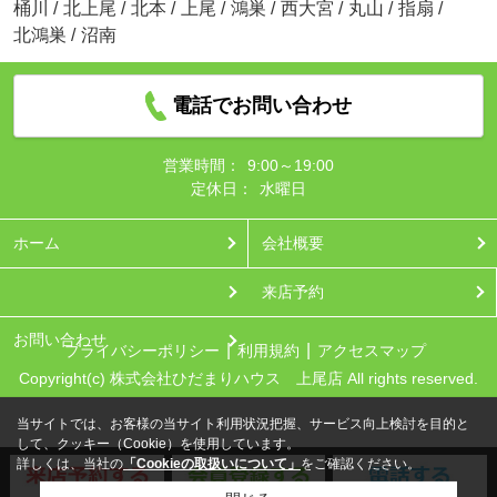
桶川
/
北上尾
/
北本
/
上尾
/
鴻巣
/
西大宮
/
丸山
/
指扇
/
北鴻巣
/
沼南
電話でお問い合わせ
営業時間：
9:00～19:00
定休日：
水曜日
ホーム
会社概要
来店予約
お問い合わせ
プライバシーポリシー
利用規約
アクセスマップ
Copyright(c) 株式会社ひだまりハウス 上尾店 All rights reserved.
当サイトでは、お客様の当サイト利用状況把握、サービス向上検討を目的と
して、クッキー（Cookie）を使用しています。
詳しくは、当社の
「Cookieの取扱いについて」
をご確認ください。