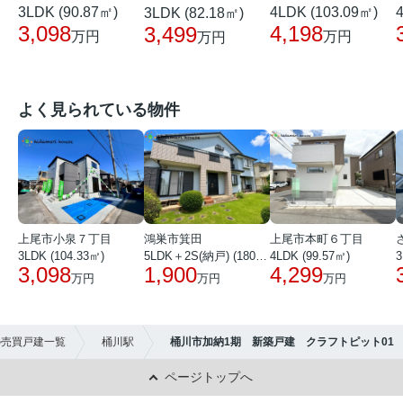
3LDK (90.87㎡)
4LDK (103.09㎡)
3LDK (82.18㎡)
3,098
4,198
3,499
万円
万円
万円
よく見られている物件
上尾市小泉７丁目
鴻巣市箕田
上尾市本町６丁目
3LDK (104.33㎡)
5LDK＋2S(納戸) (180.51㎡)
4LDK (99.57㎡)
3
3,098
1,900
4,299
万円
万円
万円
の売買戸建一覧
桶川駅
桶川市加納1期 新築戸建 クラフトピット01
ページトップへ