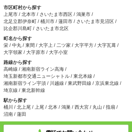
市区町村から探す
上尾市
/
北本市
/
さいたま市西区
/
鴻巣市
/
北足立郡伊奈町
/
桶川市
/
蓮田市
/
さいたま市見沼区
/
比企郡川島町
/
さいたま市北区
町名から探す
栄
/
中丸
/
東間
/
大字上
/
二ツ家
/
大字平方
/
大字瓦葺
/
大字領家
/
大字原市
/
大字小室
路線から探す
高崎線
/
湘南新宿ライン高海
/
埼玉新都市交通ニューシャトル
/
東北本線
/
湘南新宿ライン宇須
/
川越線
/
東武野田線
/
京浜東北線
/
埼京線
/
東北新幹線
駅から探す
桶川
/
北上尾
/
上尾
/
北本
/
鴻巣
/
西大宮
/
丸山
/
指扇
/
沼南
/
蓮田