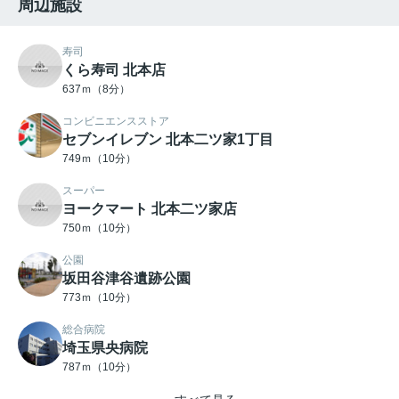
周辺施設
寿司
くら寿司 北本店
637ｍ（8分）
コンビニエンスストア
セブンイレブン 北本二ツ家1丁目
749ｍ（10分）
スーパー
ヨークマート 北本二ツ家店
750ｍ（10分）
公園
坂田谷津谷遺跡公園
773ｍ（10分）
総合病院
埼玉県央病院
787ｍ（10分）