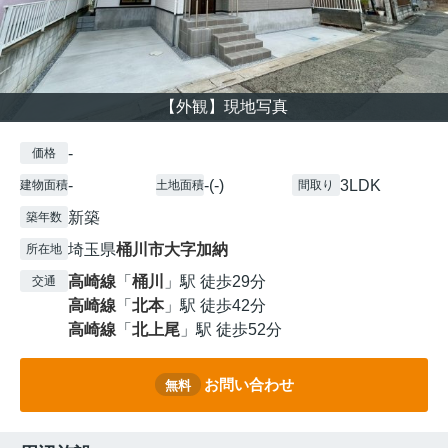
【外観】現地写真
-
価格
-
-(-)
3LDK
建物面積
土地面積
間取り
新築
築年数
埼玉県
桶川市
大字加納
所在地
高崎線
「
桶川
」駅 徒歩29分
交通
高崎線
「
北本
」駅 徒歩42分
高崎線
「
北上尾
」駅 徒歩52分
お問い合わせ
無料