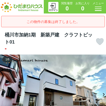
閲覧履歴
お気に入り
メニュー
0
0
この物件の募集は終了しました。
桶川市加納1期 新築戸建 クラフトピッ
ト01
-
1
/
6