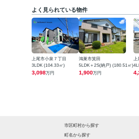
よく見られている物件
上尾市小泉７丁目
鴻巣市箕田
上
3LDK (104.33㎡)
5LDK＋2S(納戸) (180.51㎡)
4L
3,098
1,900
4,
万円
万円
市区町村から探す
町名から探す