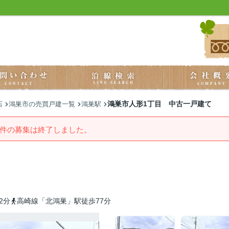
鴻巣市人形1丁目 中古一戸建て
店
鴻巣市の売買戸建一覧
鴻巣駅
件の募集は終了しました。
2分
高崎線「北鴻巣」駅徒歩77分