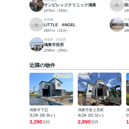
サンビレッジクリニック鴻巣
深
1476ｍ（19分）
1
保育園
中
LITTLE ANGEL
鴻
1647ｍ（21分）
1
市役所・区役所
鴻巣市役所
2299ｍ（29分）
近隣の物件
鴻巣市下忍
鴻巣市富士見町
3LDK (99.36㎡)
4LDK (92.32㎡)
5
3,290
2,890
1
万円
万円