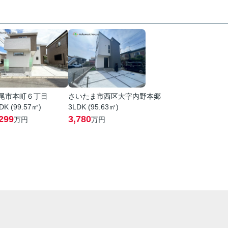
尾市本町６丁目
さいたま市西区大字内野本郷
DK (99.57㎡)
3LDK (95.63㎡)
299
3,780
万円
万円