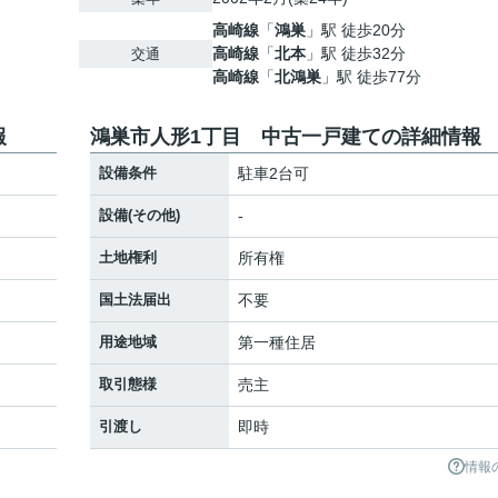
高崎線
「
鴻巣
」駅 徒歩20分
高崎線
「
北本
」駅 徒歩32分
交通
高崎線
「
北鴻巣
」駅 徒歩77分
報
鴻巣市人形1丁目 中古一戸建ての詳細情報
設備条件
駐車2台可
設備(その他)
-
土地権利
所有権
国土法届出
不要
用途地域
第一種住居
取引態様
売主
引渡し
即時
情報