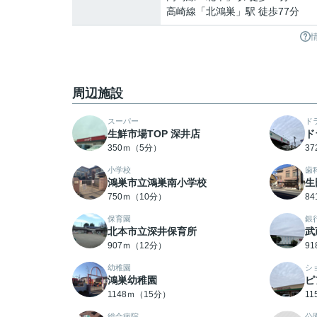
高崎線
「
北鴻巣
」駅 徒歩77分
周辺施設
スーパー
ド
生鮮市場TOP 深井店
ド
350ｍ（5分）
3
小学校
歯
鴻巣市立鴻巣南小学校
生
750ｍ（10分）
8
保育園
銀
北本市立深井保育所
武
907ｍ（12分）
9
幼稚園
シ
鴻巣幼稚園
ピ
1148ｍ（15分）
1
総合病院
公