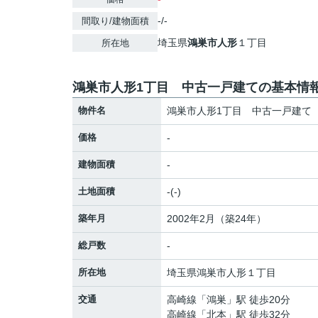
-/-
間取り/建物面積
埼玉県
鴻巣市
人形
１丁目
所在地
鴻巣市人形1丁目 中古一戸建ての基本情
物件名
鴻巣市人形1丁目 中古一戸建て
価格
-
建物面積
-
土地面積
-(-)
築年月
2002年2月（築24年）
総戸数
-
所在地
埼玉県
鴻巣市
人形
１丁目
交通
高崎線
「
鴻巣
」駅 徒歩20分
高崎線
「
北本
」駅 徒歩32分