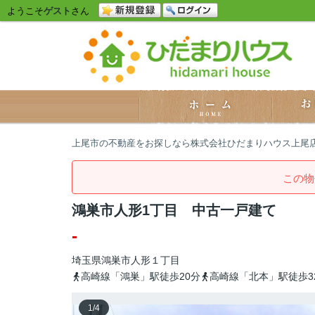
ようこそ
ゲスト
さん
上尾市の不動産をお探しなら株式会社ひだまりハウス上尾
この物
鴻巣市人形1丁目 中古一戸建て
-
埼玉県
鴻巣市
人形
１丁目
高崎線「鴻巣」駅徒歩20分
高崎線「北本」駅徒歩3
1
/
4