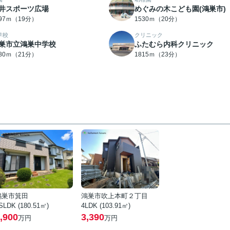
井スポーツ広場
めぐみの木こども園(鴻巣市)
497ｍ（19分）
1530ｍ（20分）
学校
クリニック
巣市立鴻巣中学校
ふたむら内科クリニック
680ｍ（21分）
1815ｍ（23分）
鴻巣市箕田
鴻巣市吹上本町２丁目
SLDK (180.51㎡)
4LDK (103.91㎡)
,900
3,390
万円
万円