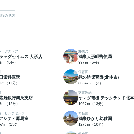
情報の見方
ラッグストア
郵便局
ラッグセイムス 人形店
鴻巣人形町郵便局
72ｍ（5分）
387ｍ（5分）
科
保育園
田歯科医院
緑の詩保育園(北本市)
41ｍ（11分）
868ｍ（11分）
行
家電製品
蔵野銀行鴻巣支店
ヤマダ電機 テックランド北
18ｍ（12分）
1027ｍ（13分）
ョッピングセンター
幼稚園
アシティ原馬室
鴻巣ひかり幼稚園
157ｍ（15分）
1273ｍ（16分）
園
幼稚園