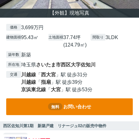
【外観】現地写真
3,699万円
価格
95.43㎡
37.74坪
3LDK
建物面積
土地面積
間取り
(124.79㎡)
新築
築年数
埼玉県
さいたま市西区
大字佐知川
所在地
川越線
「
西大宮
」駅 徒歩31分
交通
川越線
「
指扇
」駅 徒歩39分
京浜東北線
「
大宮
」駅 徒歩53分
お問い合わせ
無料
西区佐知川第1期 新築戸建 リナージュ02の販売中物件