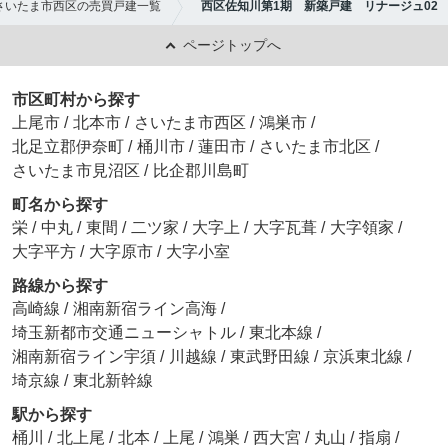
さいたま市西区の売買戸建一覧
西区佐知川第1期 新築戸建 リナージュ02
ページトップへ
市区町村から探す
上尾市
/
北本市
/
さいたま市西区
/
鴻巣市
/
北足立郡伊奈町
/
桶川市
/
蓮田市
/
さいたま市北区
/
さいたま市見沼区
/
比企郡川島町
町名から探す
栄
/
中丸
/
東間
/
二ツ家
/
大字上
/
大字瓦葺
/
大字領家
/
大字平方
/
大字原市
/
大字小室
路線から探す
高崎線
/
湘南新宿ライン高海
/
埼玉新都市交通ニューシャトル
/
東北本線
/
湘南新宿ライン宇須
/
川越線
/
東武野田線
/
京浜東北線
/
埼京線
/
東北新幹線
駅から探す
桶川
/
北上尾
/
北本
/
上尾
/
鴻巣
/
西大宮
/
丸山
/
指扇
/