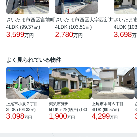
さいたま市西区宮前町
さいたま市西区大字西新井
さいたま
4LDK (99.37㎡)
4LDK (103.51㎡)
4LDK (10
3,599
2,780
3,698
万円
万円
万
よく見られている物件
上尾市小泉７丁目
鴻巣市箕田
上尾市本町６丁目
3LDK (104.33㎡)
5LDK＋2S(納戸) (180.51㎡)
4LDK (99.57㎡)
3
3,098
1,900
4,299
万円
万円
万円