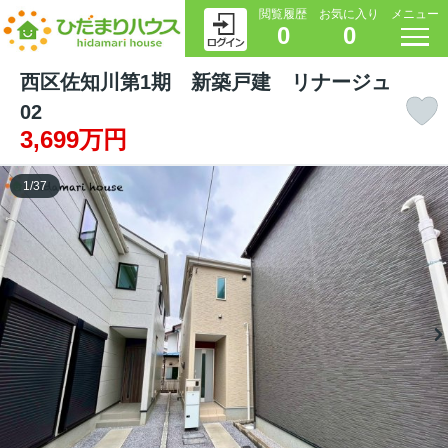
閲覧履歴
お気に入り
メニュー
0
0
西区佐知川第1期 新築戸建 リナージュ
02
3,699万円
1
/
37