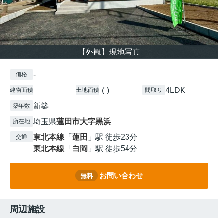
【外観】現地写真
-
価格
-
-(-)
4LDK
建物面積
土地面積
間取り
新築
築年数
埼玉県
蓮田市
大字黒浜
所在地
東北本線
「
蓮田
」駅 徒歩23分
交通
東北本線
「
白岡
」駅 徒歩54分
お問い合わせ
無料
周辺施設