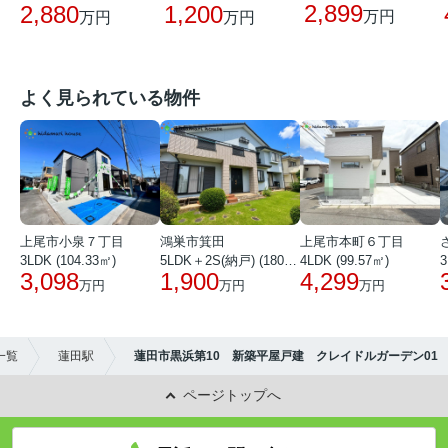
2,899
2,880
1,200
万円
万円
万円
よく見られている物件
上尾市小泉７丁目
鴻巣市箕田
上尾市本町６丁目
3LDK (104.33㎡)
5LDK＋2S(納戸) (180.51㎡)
4LDK (99.57㎡)
3
3,098
1,900
4,299
万円
万円
万円
一覧
蓮田駅
蓮田市黒浜第10 新築平屋戸建 クレイドルガーデン01
ページトップへ