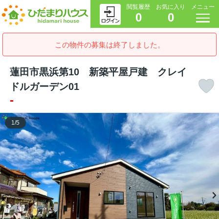
閲覧履歴
お気に入り
メニュー
0
0
この物件の募集は終了しました。
蓮田市黒浜第10 新築平屋戸建 クレイ
ドルガーデン01
-
1
/
5