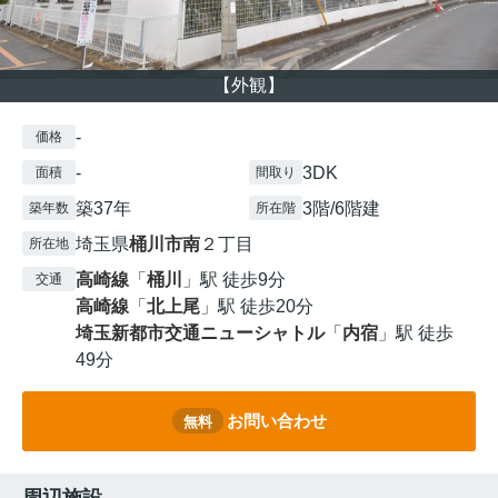
【外観】
-
価格
-
3DK
面積
間取り
築37年
3階/6階建
築年数
所在階
埼玉県
桶川市
南
２丁目
所在地
高崎線
「
桶川
」駅 徒歩9分
交通
高崎線
「
北上尾
」駅 徒歩20分
埼玉新都市交通ニューシャトル
「
内宿
」駅 徒歩
49分
お問い合わせ
無料
周辺施設