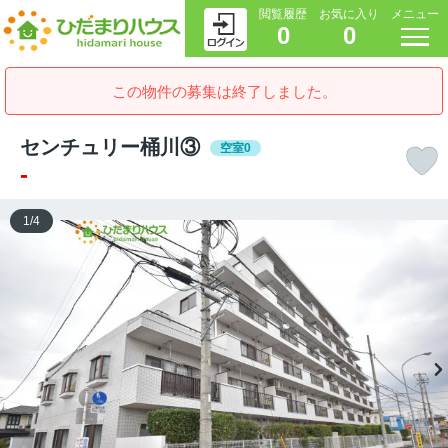
閲覧履歴
お気に入り
メニュー
0
0
この物件の募集は終了しました。
センチュリー桶川③
空室0
-
1
/
4