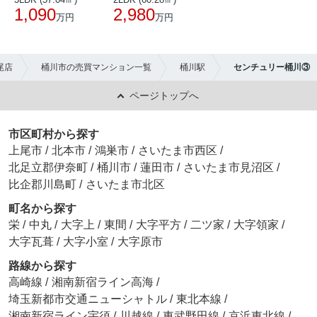
1,090
2,980
万円
万円
尾店
桶川市の売買マンション一覧
桶川駅
センチュリー桶川③
ページトップへ
市区町村から探す
上尾市
/
北本市
/
鴻巣市
/
さいたま市西区
/
北足立郡伊奈町
/
桶川市
/
蓮田市
/
さいたま市見沼区
/
比企郡川島町
/
さいたま市北区
町名から探す
栄
/
中丸
/
大字上
/
東間
/
大字平方
/
二ツ家
/
大字領家
/
大字瓦葺
/
大字小室
/
大字原市
路線から探す
高崎線
/
湘南新宿ライン高海
/
埼玉新都市交通ニューシャトル
/
東北本線
/
湘南新宿ライン宇須
/
川越線
/
東武野田線
/
京浜東北線
/