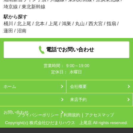
埼京線
/
東北新幹線
駅から探す
桶川
/
北上尾
/
北本
/
上尾
/
鴻巣
/
丸山
/
西大宮
/
指扇
/
蓮田
/
沼南
電話でお問い合わせ
営業時間：
9:00～19:00
定休日：
水曜日
ホーム
会社概要
来店予約
お問い合わせ
プライバシーポリシー
利用規約
アクセスマップ
Copyright(c) 株式会社ひだまりハウス 上尾店 All rights reserved.