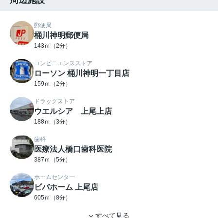
郵便局
桶川神明郵便局
143ｍ（2分）
コンビニエンスストア
ローソン 桶川神明一丁目店
159ｍ（2分）
ドラッグストア
ウエルシア 上尾上店
188ｍ（3分）
歯科
医療法人橋口歯科医院
387ｍ（5分）
ホームセンター
ビバホーム 上尾店
605ｍ（8分）
すべて見る