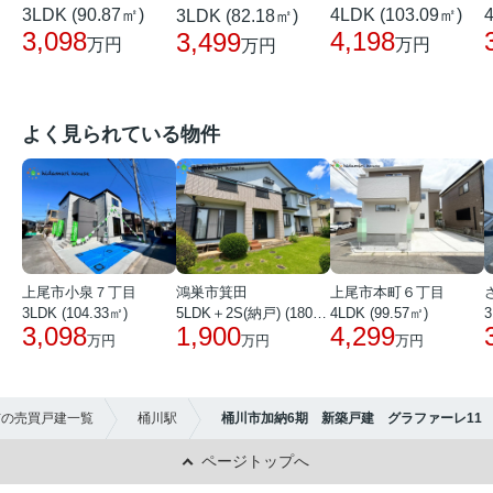
3LDK (90.87㎡)
4LDK (103.09㎡)
3LDK (82.18㎡)
3,098
4,198
3,499
万円
万円
万円
よく見られている物件
上尾市小泉７丁目
鴻巣市箕田
上尾市本町６丁目
3LDK (104.33㎡)
5LDK＋2S(納戸) (180.51㎡)
4LDK (99.57㎡)
3
3,098
1,900
4,299
万円
万円
万円
市の売買戸建一覧
桶川駅
桶川市加納6期 新築戸建 グラファーレ11
ページトップへ