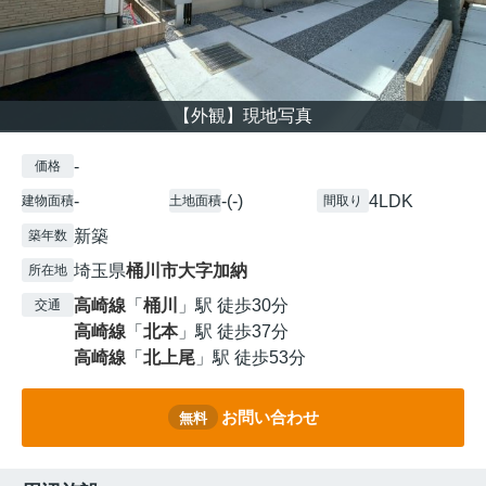
【外観】現地写真
-
価格
-
-(-)
4LDK
建物面積
土地面積
間取り
新築
築年数
埼玉県
桶川市
大字加納
所在地
高崎線
「
桶川
」駅 徒歩30分
交通
高崎線
「
北本
」駅 徒歩37分
高崎線
「
北上尾
」駅 徒歩53分
お問い合わせ
無料