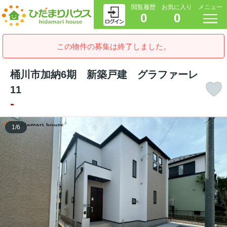
閲覧履歴
お気に入り
メニュー
0
0
この物件の募集は終了しました。
桶川市加納6期 新築戸建 グラファーレ
11
-
1
/
6