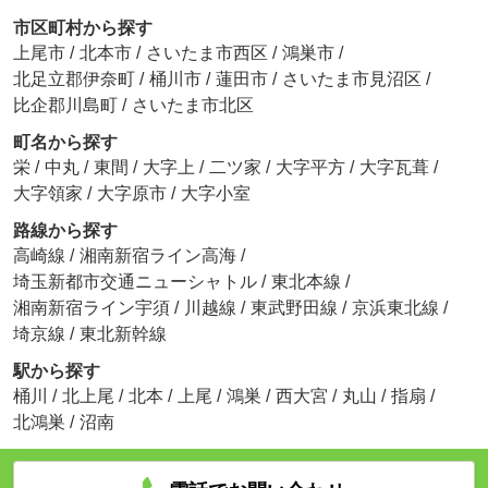
市区町村から探す
上尾市
/
北本市
/
さいたま市西区
/
鴻巣市
/
北足立郡伊奈町
/
桶川市
/
蓮田市
/
さいたま市見沼区
/
比企郡川島町
/
さいたま市北区
町名から探す
栄
/
中丸
/
東間
/
大字上
/
二ツ家
/
大字平方
/
大字瓦葺
/
大字領家
/
大字原市
/
大字小室
路線から探す
高崎線
/
湘南新宿ライン高海
/
埼玉新都市交通ニューシャトル
/
東北本線
/
湘南新宿ライン宇須
/
川越線
/
東武野田線
/
京浜東北線
/
埼京線
/
東北新幹線
駅から探す
桶川
/
北上尾
/
北本
/
上尾
/
鴻巣
/
西大宮
/
丸山
/
指扇
/
北鴻巣
/
沼南