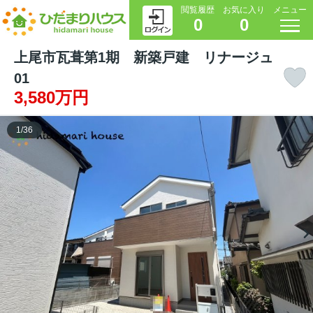
閲覧履歴
お気に入り
メニュー
0
0
上尾市瓦葺第1期 新築戸建 リナージュ
01
3,580万円
1
/
36