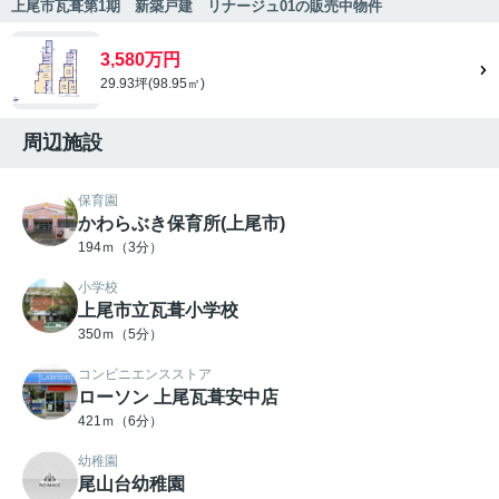
上尾市瓦葺第1期 新築戸建 リナージュ01の販売中物件
3,580万円
29.93坪(98.95㎡)
周辺施設
保育園
かわらぶき保育所(上尾市)
194ｍ（3分）
小学校
上尾市立瓦葺小学校
350ｍ（5分）
コンビニエンスストア
ローソン 上尾瓦葺安中店
421ｍ（6分）
幼稚園
尾山台幼稚園