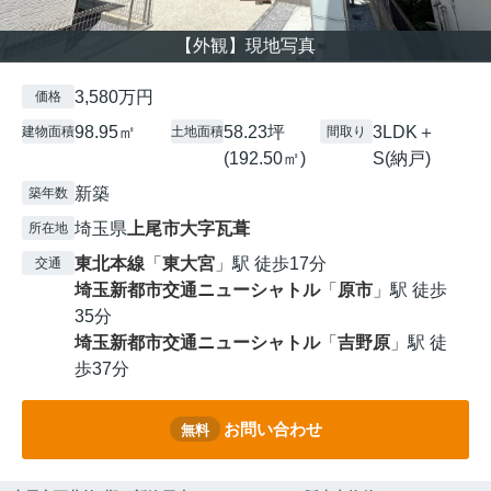
【外観】現地写真
3,580万円
価格
98.95㎡
58.23坪
3LDK＋
建物面積
土地面積
間取り
(192.50㎡)
S(納戸)
新築
築年数
埼玉県
上尾市
大字瓦葺
所在地
東北本線
「
東大宮
」駅 徒歩17分
交通
埼玉新都市交通ニューシャトル
「
原市
」駅 徒歩
35分
埼玉新都市交通ニューシャトル
「
吉野原
」駅 徒
歩37分
お問い合わせ
無料