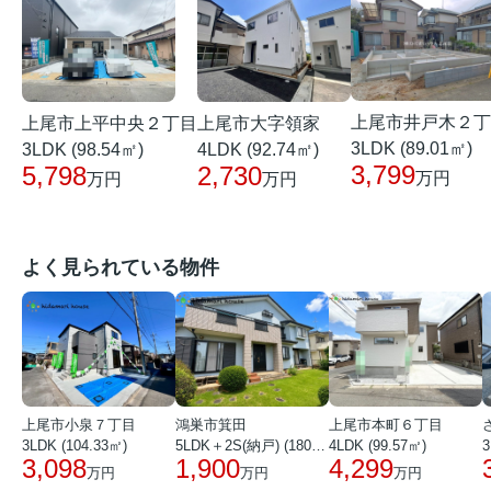
上尾市井戸木２丁
上尾市上平中央２丁目
上尾市大字領家
3LDK (89.01㎡)
3LDK (98.54㎡)
4LDK (92.74㎡)
3,799
5,798
2,730
万円
万円
万円
よく見られている物件
上尾市小泉７丁目
鴻巣市箕田
上尾市本町６丁目
3LDK (104.33㎡)
5LDK＋2S(納戸) (180.51㎡)
4LDK (99.57㎡)
3
3,098
1,900
4,299
万円
万円
万円