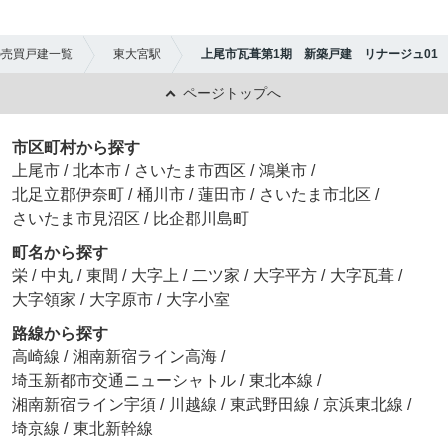
の売買戸建一覧
東大宮駅
上尾市瓦葺第1期 新築戸建 リナージュ01
ページトップへ
市区町村から探す
上尾市
/
北本市
/
さいたま市西区
/
鴻巣市
/
北足立郡伊奈町
/
桶川市
/
蓮田市
/
さいたま市北区
/
さいたま市見沼区
/
比企郡川島町
町名から探す
栄
/
中丸
/
東間
/
大字上
/
二ツ家
/
大字平方
/
大字瓦葺
/
大字領家
/
大字原市
/
大字小室
路線から探す
高崎線
/
湘南新宿ライン高海
/
埼玉新都市交通ニューシャトル
/
東北本線
/
湘南新宿ライン宇須
/
川越線
/
東武野田線
/
京浜東北線
/
埼京線
/
東北新幹線