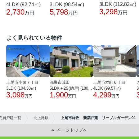
3LDK (112.82㎡)
4LDK (92.74㎡)
3LDK (98.54㎡)
3,298
2,730
5,798
万円
万円
万円
よく見られている物件
上尾市小泉７丁目
鴻巣市箕田
上尾市本町６丁目
3LDK (104.33㎡)
5LDK＋2S(納戸) (180.51㎡)
4LDK (99.57㎡)
3
3,098
1,900
4,299
万円
万円
万円
売買戸建一覧
北上尾駅
上尾市緑丘 新築戸建 リーブルガーデン01
ページトップへ