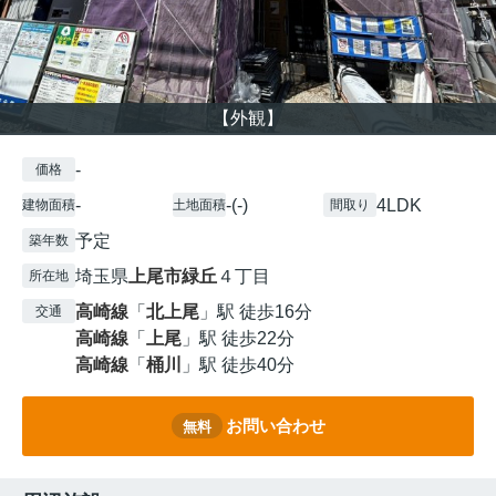
【外観】
-
価格
-
-(-)
4LDK
建物面積
土地面積
間取り
予定
築年数
埼玉県
上尾市
緑丘
４丁目
所在地
高崎線
「
北上尾
」駅 徒歩16分
交通
高崎線
「
上尾
」駅 徒歩22分
高崎線
「
桶川
」駅 徒歩40分
お問い合わせ
無料