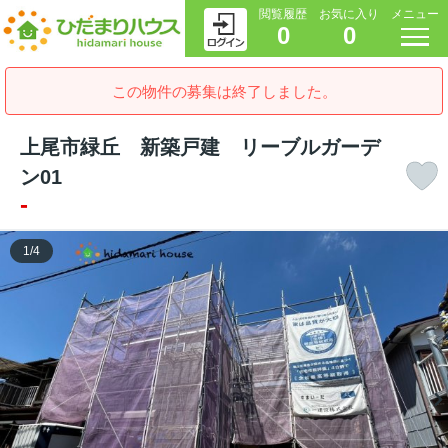
閲覧履歴
お気に入り
メニュー
0
0
この物件の募集は終了しました。
上尾市緑丘 新築戸建 リーブルガーデ
ン01
-
1
/
4