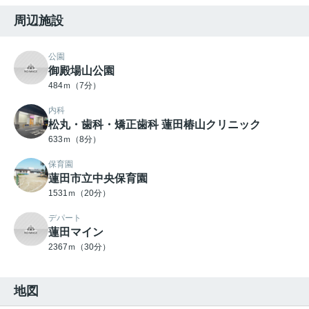
周辺施設
公園
御殿場山公園
484ｍ（7分）
内科
松丸・歯科・矯正歯科 蓮田椿山クリニック
633ｍ（8分）
保育園
蓮田市立中央保育園
1531ｍ（20分）
デパート
蓮田マイン
2367ｍ（30分）
地図