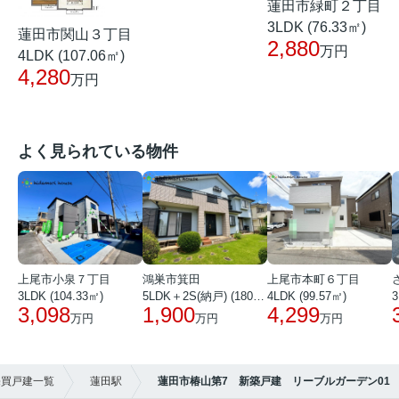
蓮田市緑町２丁目
3LDK (76.33㎡)
蓮田市関山３丁目
2,880
万円
4LDK (107.06㎡)
4,280
万円
よく見られている物件
上尾市小泉７丁目
鴻巣市箕田
上尾市本町６丁目
3LDK (104.33㎡)
5LDK＋2S(納戸) (180.51㎡)
4LDK (99.57㎡)
3
3,098
1,900
4,299
万円
万円
万円
売買戸建一覧
蓮田駅
蓮田市椿山第7 新築戸建 リーブルガーデン01