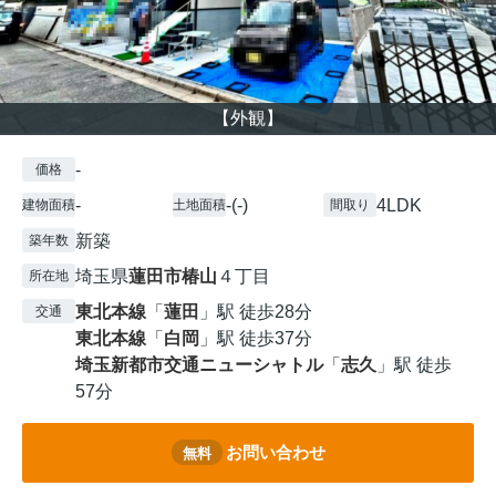
【外観】
-
価格
-
-(-)
4LDK
建物面積
土地面積
間取り
新築
築年数
埼玉県
蓮田市
椿山
４丁目
所在地
東北本線
「
蓮田
」駅 徒歩28分
交通
東北本線
「
白岡
」駅 徒歩37分
埼玉新都市交通ニューシャトル
「
志久
」駅 徒歩
57分
お問い合わせ
無料