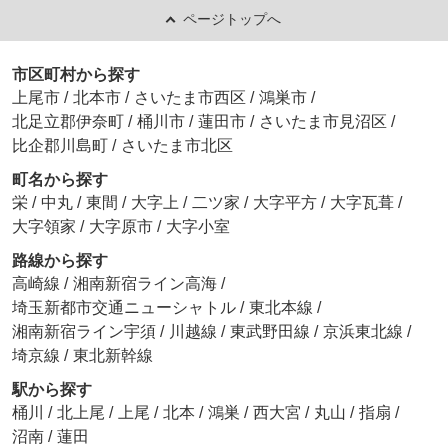
ページトップへ
市区町村から探す
上尾市
/
北本市
/
さいたま市西区
/
鴻巣市
/
北足立郡伊奈町
/
桶川市
/
蓮田市
/
さいたま市見沼区
/
比企郡川島町
/
さいたま市北区
町名から探す
栄
/
中丸
/
東間
/
大字上
/
二ツ家
/
大字平方
/
大字瓦葺
/
大字領家
/
大字原市
/
大字小室
路線から探す
高崎線
/
湘南新宿ライン高海
/
埼玉新都市交通ニューシャトル
/
東北本線
/
湘南新宿ライン宇須
/
川越線
/
東武野田線
/
京浜東北線
/
埼京線
/
東北新幹線
駅から探す
桶川
/
北上尾
/
上尾
/
北本
/
鴻巣
/
西大宮
/
丸山
/
指扇
/
沼南
/
蓮田