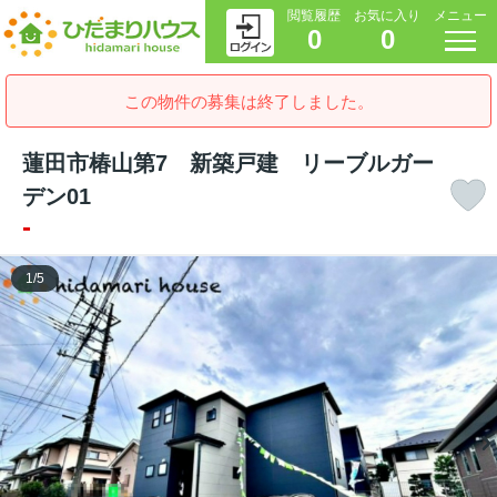
閲覧履歴
お気に入り
メニュー
0
0
この物件の募集は終了しました。
蓮田市椿山第7 新築戸建 リーブルガー
デン01
-
1
/
5